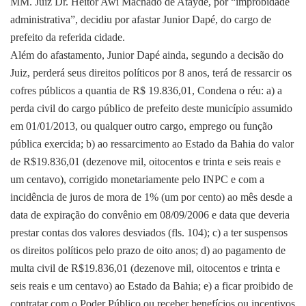
MM. Juiz Dr. Heitor Awi Machado de Atayde, por “improbidade
administrativa”, decidiu por afastar Junior Dapé, do cargo de
prefeito da referida cidade.
Além do afastamento, Junior Dapé ainda, segundo a decisão do
Juiz, perderá seus direitos políticos por 8 anos, terá de ressarcir os
cofres públicos a quantia de R$ 19.836,01, Condena o réu: a) a
perda civil do cargo público de prefeito deste município assumido
em 01/01/2013, ou qualquer outro cargo, emprego ou função
pública exercida; b) ao ressarcimento ao Estado da Bahia do valor
de R$19.836,01 (dezenove mil, oitocentos e trinta e seis reais e
um centavo), corrigido monetariamente pelo INPC e com a
incidência de juros de mora de 1% (um por cento) ao mês desde a
data de expiração do convênio em 08/09/2006 e data que deveria
prestar contas dos valores desviados (fls. 104); c) a ter suspensos
os direitos políticos pelo prazo de oito anos; d) ao pagamento de
multa civil de R$19.836,01 (dezenove mil, oitocentos e trinta e
seis reais e um centavo) ao Estado da Bahia; e) a ficar proibido de
contratar com o Poder Público ou receber benefícios ou incentivos