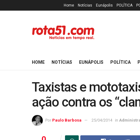
Home
Notícias
Eunápolis
POLÍTICA
P
HOME
NOTÍCIAS
EUNÁPOLIS
POLÍTICA
P
Taxistas e mototaxi
ação contra os “cla
Por
Paulo Barbosa
25/04/2014
in
Administr
0