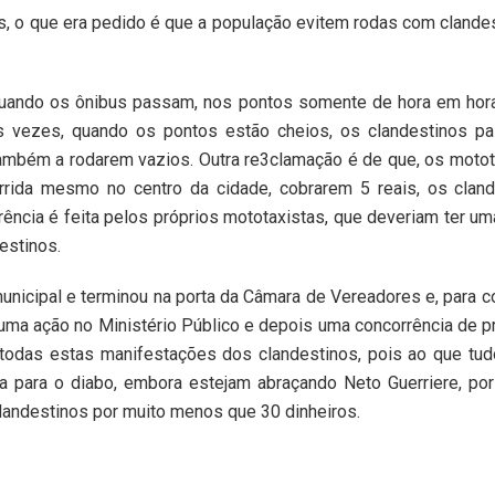
as, o que era pedido é que a população evitem rodas com clande
 quando os ônibus passam, nos pontos somente de hora em hor
s vezes, quando os pontos estão cheios, os clandestinos p
ambém a rodarem vazios. Outra re3clamação é de que, os motot
rida mesmo no centro da cidade, cobrarem 5 reais, os cland
ência é feita pelos próprios mototaxistas, que deveriam ter um
estinos.
unicipal e terminou na porta da Câmara de Vereadores e, para 
a uma ação no Ministério Público e depois uma concorrência de p
o todas estas manifestações dos clandestinos, pois ao que tud
 para o diabo, embora estejam abraçando Neto Guerriere, por
landestinos por muito menos que 30 dinheiros.