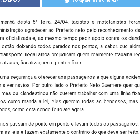
 Facebook
Compartilhe no Twitter
manhã desta 5ª feira, 24/04, taxistas e mototaxistas fora
inistração agradecer ao Prefeito neto pelo reconhecimento d
ra oficializada e, ao mesmo tempo pedir apoio contra os clan
 estão deixando todos parados nos pontos, a saber, que além
transporte ilegal ainda prejudicam quem realmente trabalha le
 alvarás, fiscalizações e pontos fixos.
uma segurança a oferecer aos passageiros e que alguns acide
a ver navios. Por outro lado o Prefeito Neto Guerriere quer q
s, mas os clandestinos não querem trabalhar com uma linha fix
iros como manda a lei, eles querem todas as benesses, mas
odos, como está sendo feito até agora.
stinos passam de ponto em ponto e levam todos os passageiro
 as leis e fazem exatamente o contrário do que deve ser feito.