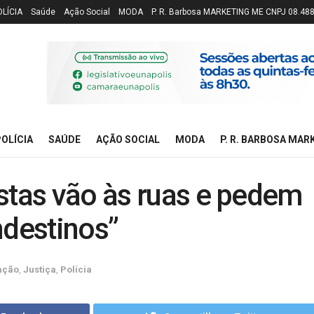
OLÍCIA
Saúde
Ação Social
MODA
P. R. Barbosa MARKETING ME CNPJ 08.48
OLÍCIA
SAÚDE
AÇÃO SOCIAL
MODA
P. R. BARBOSA MAR
stas vão às ruas e pedem
ndestinos”
ação
,
Justiça
,
Polícia