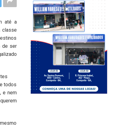
m até a
a classe
destinos
 de ser
galizado
ntes
ue todos
a, e nem
 querem
s, mesmo