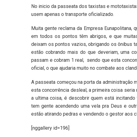
No inicio da passeata dos taxistas e mototaxist
usem apenas o transporte oficializado.
Muita gente reclama da Empresa Eunapolitana,
em todos os pontos têm abrigos, e que muita
deixam os pontos vazios, obrigando os ônibus t
estão cobrando mais do que deveriam, uma cor
passam e cobram 1 real,
sendo que esta concorr
oficial, o que ajudaria muito no combate aos cland
A passeata começou na porta da administração m
esta concorrência desleal, a primeira coisa seri
a ultima coisa, é descobrir quem está incitand
tem gente acendendo uma vela pra Deus e outra
estão atirando pedras e vendendo o gestor aos c
[nggallery id=196]