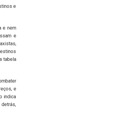
stinos e
a e nem
assam e
axistas,
estinos
a tabela
combater
reços, e
o indica
 detrás,