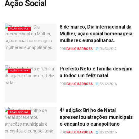
Ação Social
8 de março, Dia internacional da
AÇÃO SOCIAL
Mulher, ação social homenageia
mulheres eunapolitanas.
POR
PAULO BARBOSA
08/03/2017
Prefeito Neto e família desejam
AÇÃO SOCIAL
a todos um feliz natal.
POR
PAULO BARBOSA
22/12/2016
4ª edição: Brilho de Natal
AÇÃO SOCIAL
apresentou atrações municipais
e encantou o eunapolitano
POR
PAULO BARBOSA
20/12/2016