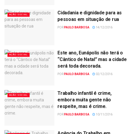
Cidadania e dignidade para as
AÇÃO SOCIAL
pessoas em situação de rua
POR
PAULO BARBOSA
14/12/2016
Este ano, Eunápolis não terá o
AÇÃO SOCIAL
“Cântico de Natal” mas a cidade
será toda decorada.
POR
PAULO BARBOSA
02/12/2016
Trabalho infantil é crime,
AÇÃO SOCIAL
embora muita gente não
respeite, mas é crime.
POR
PAULO BARBOSA
10/11/2016
Agência do Trabalho em