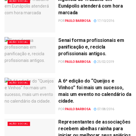
AÇÃO SOCIAL
Eunápolis atenderá com hora
marcada
POR
PAULO BARBOSA
17/10/2016
Senai forma profissionais em
AÇÃO SOCIAL
panificação e, recicla
profissionais antigos.
POR
PAULO BARBOSA
25/02/2019
A 6ª edição do “Queijos e
AÇÃO SOCIAL
Vinhos” foi mais um sucesso,
mais um evento no calendário da
cidade.
POR
PAULO BARBOSA
07/08/2016
Representantes de associações
AÇÃO SOCIAL
recebem abelhas rainha para
iniciar ou melhorar seus apiários