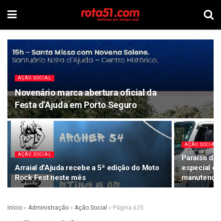
AÇÃO SOCIAL
Novenário marca abertura oficial da
Festa d’Ajuda em Porto Seguro
AÇÃO SOCIAL
AÇÃO SOCIAL
Paraíso do
Arraial d’Ajuda recebe a 5ª edição do Moto
especial e 
Rock Fest neste mês
manutenção
Início
»
Administração
»
Ação Social
»
Página 625