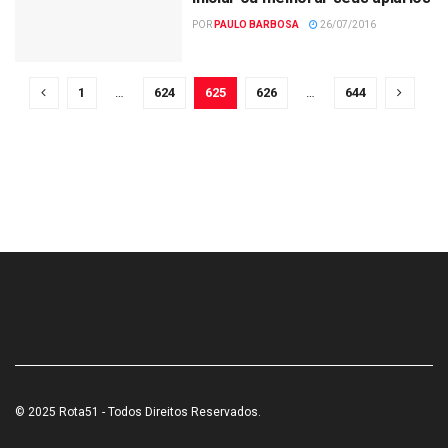
POR
PAULO BARBOSA
26/07/2016
1
…
624
625
626
…
644
© 2025 Rota51 - Todos Direitos Reservados.