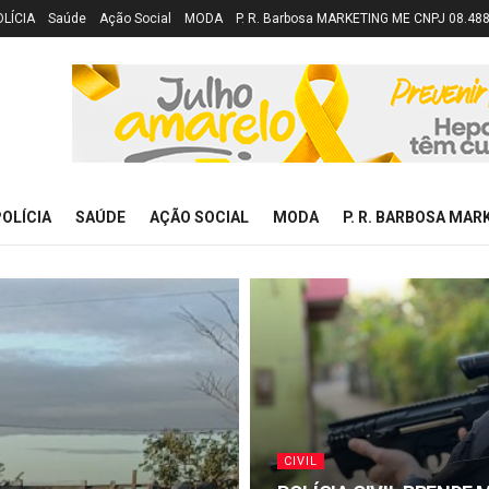
OLÍCIA
Saúde
Ação Social
MODA
P. R. Barbosa MARKETING ME CNPJ 08.48
OLÍCIA
SAÚDE
AÇÃO SOCIAL
MODA
P. R. BARBOSA MAR
CIVIL