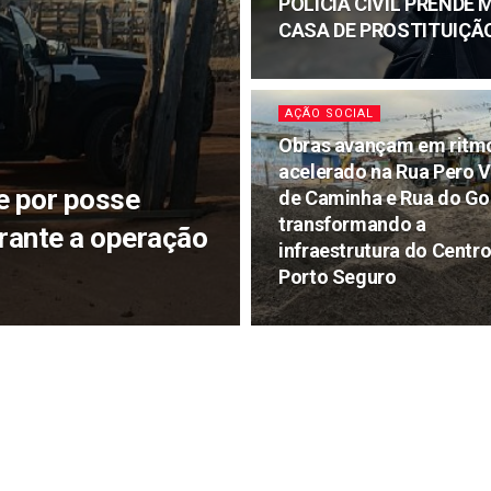
POLÍCIA CIVIL PREND
CASA DE PROSTITUIÇÃ
AÇÃO SOCIAL
Obras avançam em ritm
acelerado na Rua Pero 
e por posse
de Caminha e Rua do Go
transformando a
urante a operação
infraestrutura do Centr
Porto Seguro