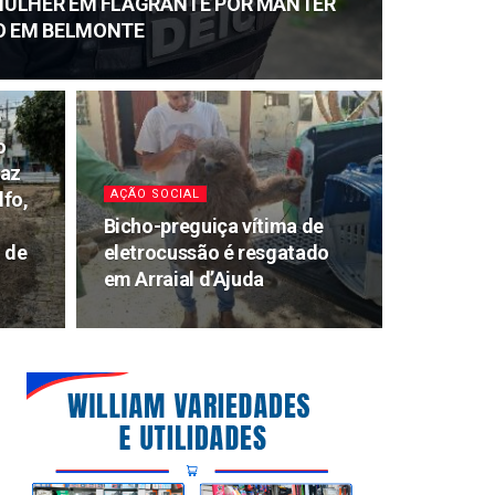
E MULHER EM FLAGRANTE POR MANTER
O EM BELMONTE
o
Vaz
AÇÃO SOCIAL
lfo,
Bicho-preguiça vítima de
o de
eletrocussão é resgatado
em Arraial d’Ajuda