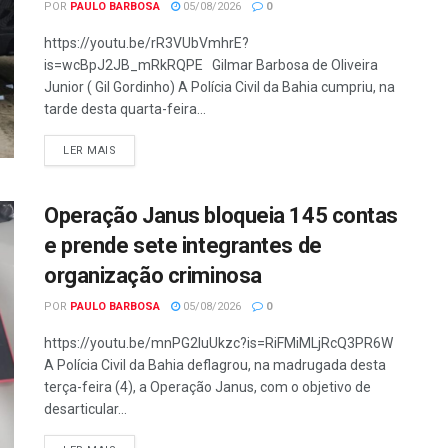
POR
PAULO BARBOSA
05/08/2026
0
https://youtu.be/rR3VUbVmhrE?
is=wcBpJ2JB_mRkRQPE Gilmar Barbosa de Oliveira
Junior ( Gil Gordinho) A Polícia Civil da Bahia cumpriu, na
tarde desta quarta-feira...
LER MAIS
Operação Janus bloqueia 145 contas
e prende sete integrantes de
organização criminosa
POR
PAULO BARBOSA
05/08/2026
0
https://youtu.be/mnPG2luUkzc?is=RiFMiMLjRcQ3PR6W
A Polícia Civil da Bahia deflagrou, na madrugada desta
terça-feira (4), a Operação Janus, com o objetivo de
desarticular...