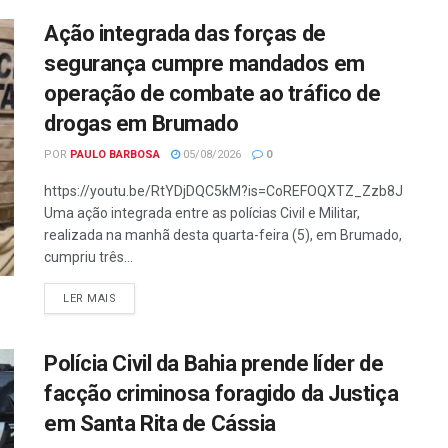
Ação integrada das forças de
segurança cumpre mandados em
operação de combate ao tráfico de
drogas em Brumado
POR
PAULO BARBOSA
05/08/2026
0
https://youtu.be/RtYDjDQC5kM?is=CoREFOQXTZ_Zzb8J
Uma ação integrada entre as polícias Civil e Militar,
realizada na manhã desta quarta-feira (5), em Brumado,
cumpriu três...
LER MAIS
Polícia Civil da Bahia prende líder de
facção criminosa foragido da Justiça
em Santa Rita de Cássia