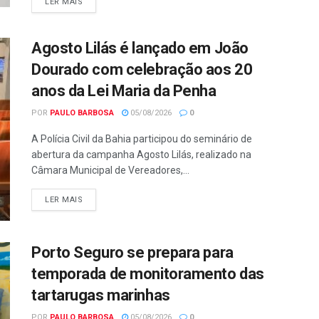
LER MAIS
Agosto Lilás é lançado em João
Dourado com celebração aos 20
anos da Lei Maria da Penha
POR
PAULO BARBOSA
05/08/2026
0
A Polícia Civil da Bahia participou do seminário de
abertura da campanha Agosto Lilás, realizado na
Câmara Municipal de Vereadores,...
LER MAIS
Porto Seguro se prepara para
temporada de monitoramento das
tartarugas marinhas
POR
PAULO BARBOSA
05/08/2026
0