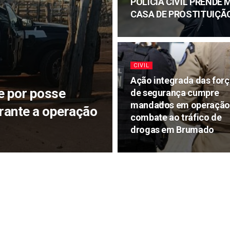
POLÍCIA CIVIL PREND
CASA DE PROSTITUIÇÃ
CIVIL
Ação integrada das for
e por posse
de segurança cumpre
mandados em operação
urante a operação
combate ao tráfico de
drogas em Brumado