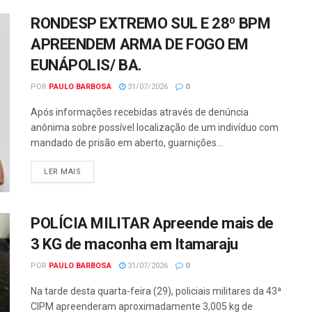
RONDESP EXTREMO SUL E 28º BPM
APREENDEM ARMA DE FOGO EM
EUNÁPOLIS/ BA.
POR
PAULO BARBOSA
31/07/2026
0
Após informações recebidas através de denúncia
anônima sobre possível localização de um indivíduo com
mandado de prisão em aberto, guarnições...
LER MAIS
POLÍCIA MILITAR Apreende mais de
3 KG de maconha em Itamaraju
POR
PAULO BARBOSA
31/07/2026
0
Na tarde desta quarta-feira (29), policiais militares da 43ª
CIPM apreenderam aproximadamente 3,005 kg de