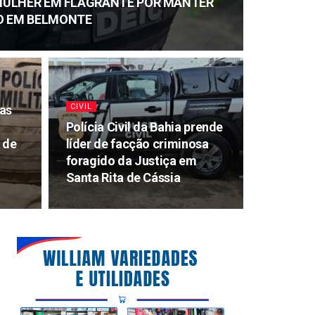
E MULHER EM FLAGRANTE POR MANTER
O EM BELMONTE
CIVIL
ças
Polícia Civil da Bahia prende
 de
líder de facção criminosa
foragido da Justiça em
Santa Rita de Cássia