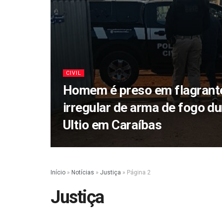
CIVIL
Homem é preso em flagrant
irregular de arma de fogo d
Ultio em Caraíbas
Início
»
Notícias
»
Justiça
»
Página 2
Justiça