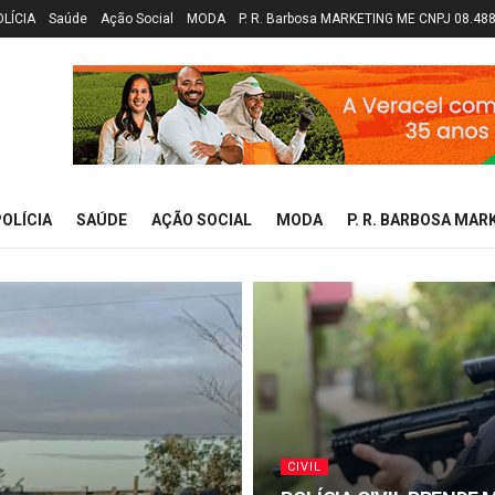
OLÍCIA
Saúde
Ação Social
MODA
P. R. Barbosa MARKETING ME CNPJ 08.48
OLÍCIA
SAÚDE
AÇÃO SOCIAL
MODA
P. R. BARBOSA MAR
CIVIL