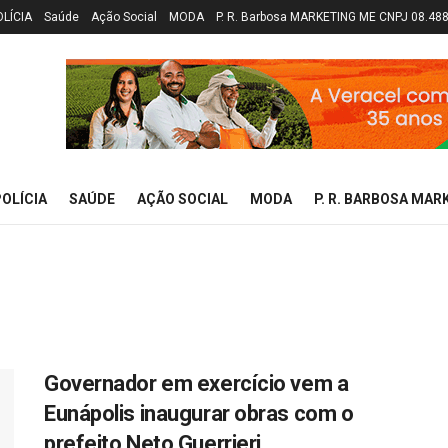
OLÍCIA
Saúde
Ação Social
MODA
P. R. Barbosa MARKETING ME CNPJ 08.48
OLÍCIA
SAÚDE
AÇÃO SOCIAL
MODA
P. R. BARBOSA MAR
Governador em exercício vem a
Eunápolis inaugurar obras com o
prefeito Neto Guerrieri