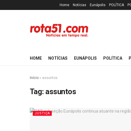
Home
Notícias
Eunápolis
POLÍTICA
P
HOME
NOTÍCIAS
EUNÁPOLIS
POLÍTICA
P
Início
»
assuntos
Tag:
assuntos
JUSTIÇA