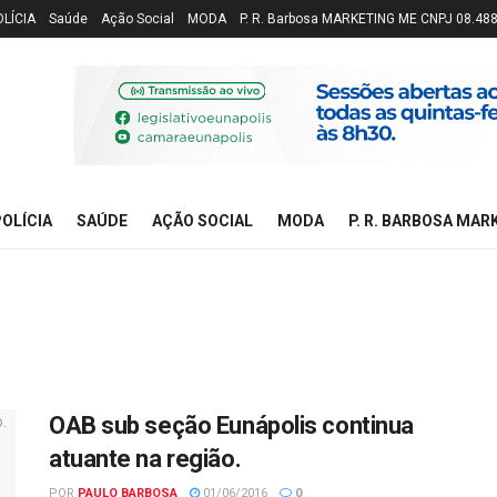
OLÍCIA
Saúde
Ação Social
MODA
P. R. Barbosa MARKETING ME CNPJ 08.48
OLÍCIA
SAÚDE
AÇÃO SOCIAL
MODA
P. R. BARBOSA MAR
OAB sub seção Eunápolis continua
atuante na região.
POR
PAULO BARBOSA
01/06/2016
0