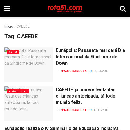
Início
»
CAEEDE
Tag:
CAEEDE
Eunápolis: Passeata marcará Dia
SAÚDE
Internacional da Síndrome de
Down
POR
PAULO BARBOSA
18/03/2016
CAEEDE, promove festa das
AÇÃO SOCIAL
crianças antecipada, tá todo
mundo feliz.
POR
PAULO BARBOSA
06/10/2015
Eunápolis realiza o IV Seminário de Educação Inclusiva