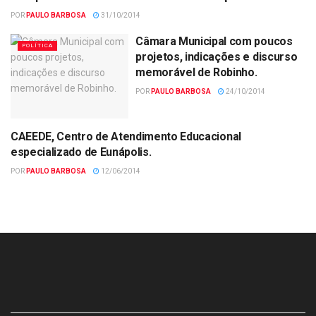
EDUCAÇÃO
POR
PAULO BARBOSA
31/10/2014
Câmara Municipal com poucos
POLÍTICA
projetos, indicações e discurso
memorável de Robinho.
POR
PAULO BARBOSA
24/10/2014
CAEEDE, Centro de Atendimento Educacional
ADMINISTRAÇÃO
especializado de Eunápolis.
POR
PAULO BARBOSA
12/06/2014