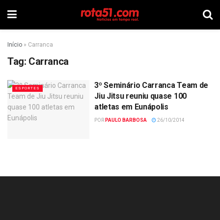
Início
»
Carranca
Tag:
Carranca
3º Seminário Carranca Team de
ESPORTES
Jiu Jitsu reuniu quase 100
atletas em Eunápolis
POR
PAULO BARBOSA
26/10/2014