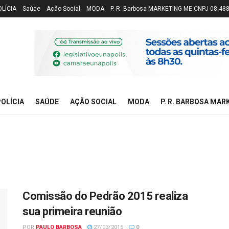
OLÍCIA
Saúde
Ação Social
MODA
P. R. Barbosa MARKETING ME CNPJ 08.48
OLÍCIA
SAÚDE
AÇÃO SOCIAL
MODA
P. R. BARBOSA MAR
Comissão do Pedrão 2015 realiza
sua primeira reunião
POR
PAULO BARBOSA
27/03/2015
0