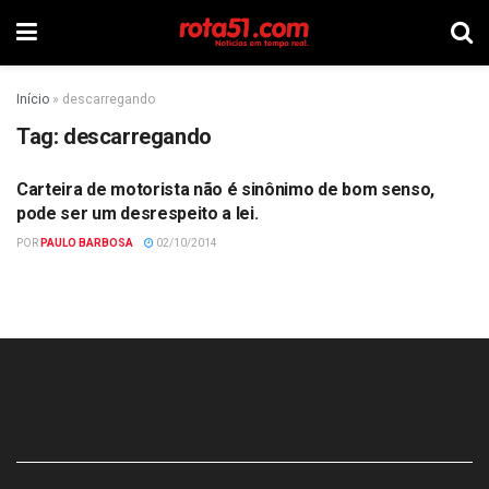
Início
»
descarregando
Tag:
descarregando
Carteira de motorista não é sinônimo de bom senso,
POLÍCIA
pode ser um desrespeito a lei.
POR
PAULO BARBOSA
02/10/2014