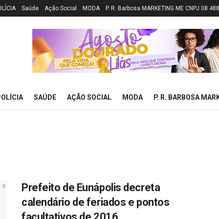
OLÍCIA
Saúde
Ação Social
MODA
P. R. Barbosa MARKETING ME CNPJ 08.48
OLÍCIA
SAÚDE
AÇÃO SOCIAL
MODA
P. R. BARBOSA MAR
Prefeito de Eunápolis decreta
calendário de feriados e pontos
facultativos de 2016