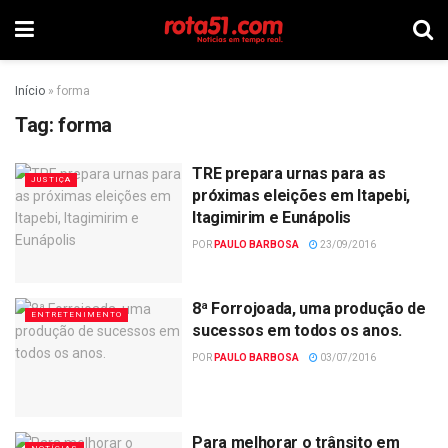
Início
»
forma
Tag:
forma
TRE prepara urnas para as
JUSTIÇA
próximas eleições em Itapebi,
Itagimirim e Eunápolis
POR
PAULO BARBOSA
23/09/2016
8ª Forrojoada, uma produção de
ENTRETENIMENTO
sucessos em todos os anos.
POR
PAULO BARBOSA
03/07/2016
Para melhorar o trânsito em