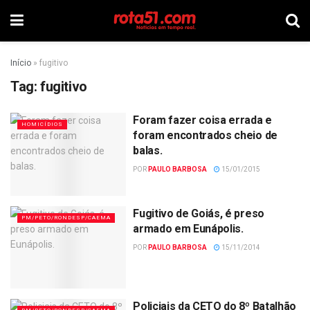
Início
»
fugitivo
Tag:
fugitivo
Foram fazer coisa errada e
HOMICÍDIOS
foram encontrados cheio de
balas.
POR
PAULO BARBOSA
15/01/2015
Fugitivo de Goiás, é preso
PM/PETO/RONDESP/CAEMA
armado em Eunápolis.
POR
PAULO BARBOSA
15/11/2014
Policiais da CETO do 8º Batalhão