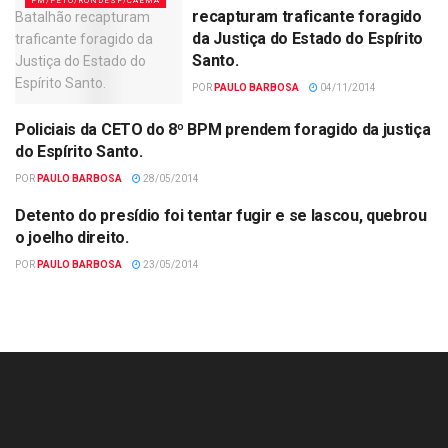
PM/PETO/RONDESP/CAEMA
recapturam traficante foragido
da Justiça do Estado do Espírito
Santo.
POR
PAULO BARBOSA
04/11/2014
Policiais da CETO do 8º BPM prendem foragido da justiça
POLÍCIA
do Espírito Santo.
POR
PAULO BARBOSA
28/05/2014
Detento do presídio foi tentar fugir e se lascou, quebrou
POLÍCIA
o joelho direito.
POR
PAULO BARBOSA
23/05/2014