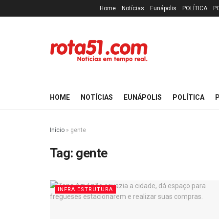
Home
Notícias
Eunápolis
POLÍTICA
P
HOME
NOTÍCIAS
EUNÁPOLIS
POLÍTICA
P
Início
»
gente
Tag:
gente
INFRA ESTRUTURA