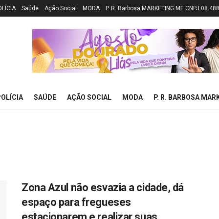
OLÍCIA
Saúde
Ação Social
MODA
P. R. Barbosa MARKETING ME CNPJ 08.48
OLÍCIA
SAÚDE
AÇÃO SOCIAL
MODA
P. R. BARBOSA MAR
Zona Azul não esvazia a cidade, dá
espaço para fregueses
estacionarem e realizar suas