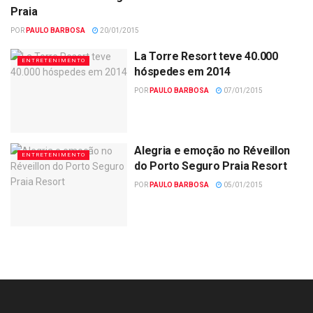
ENTRETENIMENTO
Praia
POR
PAULO BARBOSA
20/01/2015
La Torre Resort teve 40.000
ENTRETENIMENTO
hóspedes em 2014
POR
PAULO BARBOSA
07/01/2015
Alegria e emoção no Réveillon
ENTRETENIMENTO
do Porto Seguro Praia Resort
POR
PAULO BARBOSA
05/01/2015