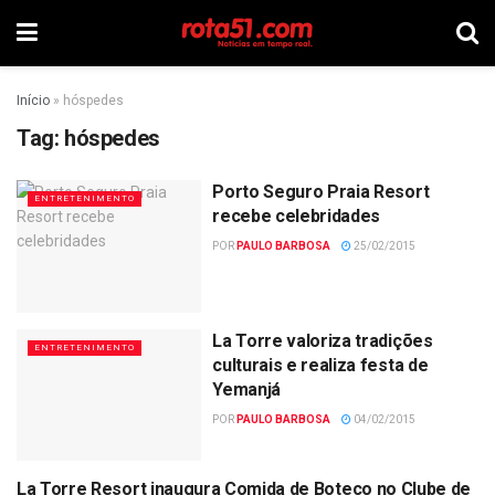
Início
»
hóspedes
Tag:
hóspedes
Porto Seguro Praia Resort
ENTRETENIMENTO
recebe celebridades
POR
PAULO BARBOSA
25/02/2015
La Torre valoriza tradições
ENTRETENIMENTO
culturais e realiza festa de
Yemanjá
POR
PAULO BARBOSA
04/02/2015
La Torre Resort inaugura Comida de Boteco no Clube de