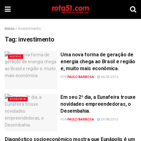
Início
»
investimento
Tag:
investimento
Uma nova forma de geração de
HOTEIS
energia chega ao Brasil e região
e, muito mais econômica.
POR
PAULO BARBOSA
06/04/2016
Em seu 2º dia, a Eunafeira trouxe
ECONOMIA
novidades empreendedoras, o
Desembahia.
POR
PAULO BARBOSA
29/08/2015
Diagnóstico socioeconômico mostra que Eunápolis é um