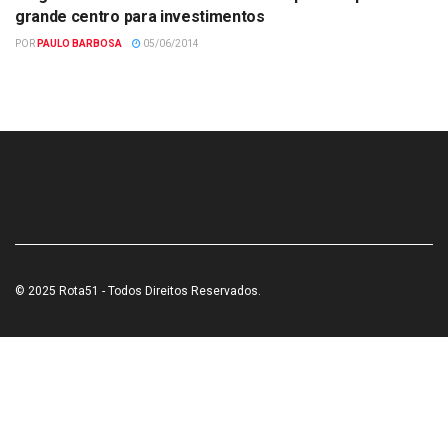
ADMINISTRAÇÃO
grande centro para investimentos
POR
PAULO BARBOSA
05/06/2014
© 2025 Rota51 - Todos Direitos Reservados.