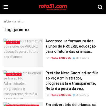
Início
»
janinho
Tag:
janinho
Aconteceu a formatura dos
EDUCAÇÃO
alunos do PROERD, educação
para o futuro das crianças.
POR
PAULO BARBOSA
25/11/2015
Prefeito Neto Guerrieri se filia
EUNÁPOLIS
ao PP, Administrador,
progressista e transparente,
Neto é a pedra da vez.
POR
PAULO BARBOSA
05/09/2015
Em aniversário de criança, os