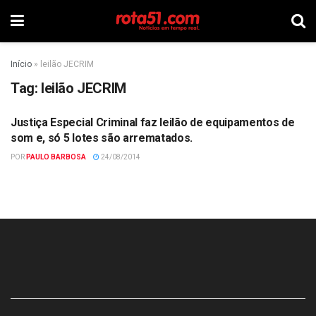
Início
»
leilão JECRIM
Tag:
leilão JECRIM
Justiça Especial Criminal faz leilão de equipamentos de
ADMINISTRAÇÃO
som e, só 5 lotes são arrematados.
POR
PAULO BARBOSA
24/08/2014