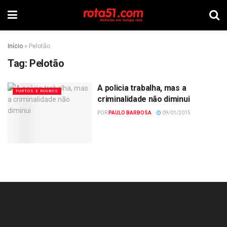
Início
»
Pelotão
Tag:
Pelotão
A policia trabalha, mas a
FURTOS E ROUBOS
criminalidade não diminui
POR
PAULO BARBOSA
09/01/2015