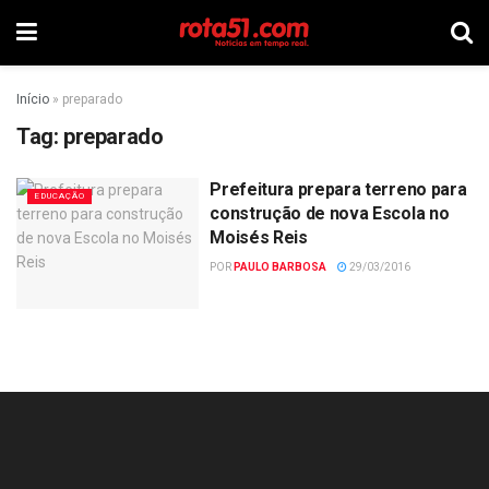
Início
»
preparado
Tag:
preparado
Prefeitura prepara terreno para
EDUCAÇÃO
construção de nova Escola no
Moisés Reis
POR
PAULO BARBOSA
29/03/2016