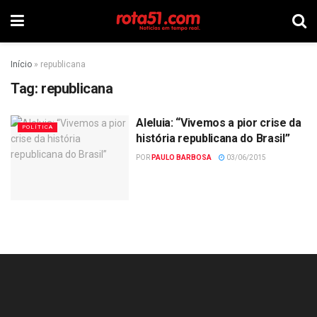
Início
»
republicana
Tag:
republicana
Aleluia: “Vivemos a pior crise da
POLÍTICA
história republicana do Brasil”
POR
PAULO BARBOSA
03/06/2015