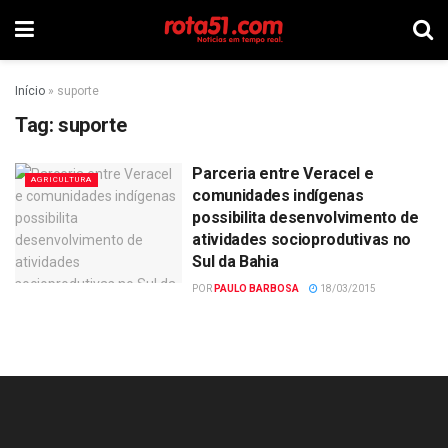
Início
»
suporte
Tag:
suporte
Parceria entre Veracel e
AGRICULTURA
comunidades indígenas
possibilita desenvolvimento de
atividades socioprodutivas no
Sul da Bahia
POR
PAULO BARBOSA
18/03/2015