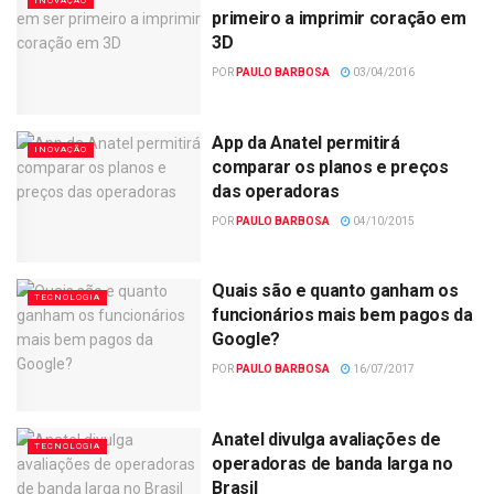
INOVAÇÃO
primeiro a imprimir coração em
3D
POR
PAULO BARBOSA
03/04/2016
App da Anatel permitirá
INOVAÇÃO
comparar os planos e preços
das operadoras
POR
PAULO BARBOSA
04/10/2015
Quais são e quanto ganham os
TECNOLOGIA
funcionários mais bem pagos da
Google?
POR
PAULO BARBOSA
16/07/2017
Anatel divulga avaliações de
TECNOLOGIA
operadoras de banda larga no
Brasil