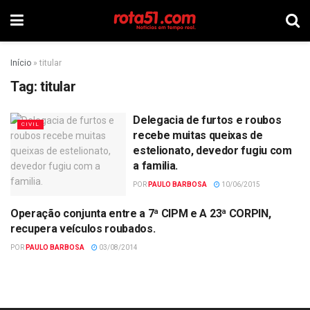
Início
»
titular
Tag:
titular
Delegacia de furtos e roubos
CIVIL
recebe muitas queixas de
estelionato, devedor fugiu com
a familia.
POR
PAULO BARBOSA
10/06/2015
Operação conjunta entre a 7ª CIPM e A 23ª CORPIN,
POLÍCIA
recupera veículos roubados.
POR
PAULO BARBOSA
03/08/2014