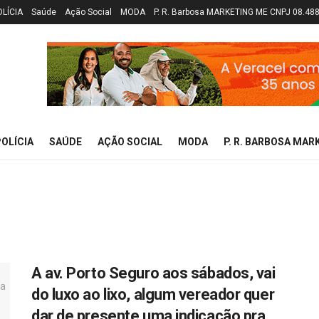
OLÍCIA
Saúde
Ação Social
MODA
P. R. Barbosa MARKETING ME CNPJ 08.48
OLÍCIA
SAÚDE
AÇÃO SOCIAL
MODA
P. R. BARBOSA MAR
A av. Porto Seguro aos sábados, vai
do luxo ao lixo, algum vereador quer
dar de presente uma indicação pra