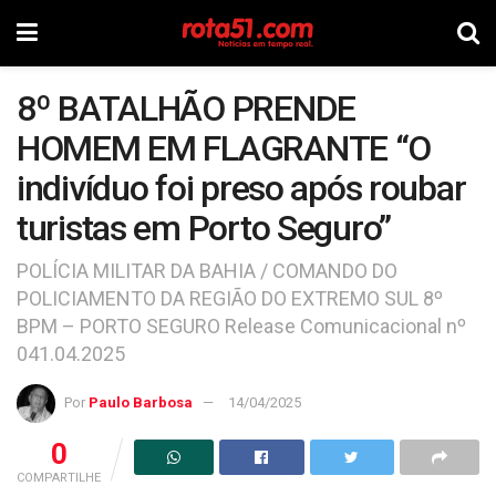
8º BATALHÃO PRENDE
HOMEM EM FLAGRANTE “O
indivíduo foi preso após roubar
turistas em Porto Seguro”
POLÍCIA MILITAR DA BAHIA / COMANDO DO
POLICIAMENTO DA REGIÃO DO EXTREMO SUL 8º
BPM – PORTO SEGURO Release Comunicacional nº
041.04.2025
Por
Paulo Barbosa
14/04/2025
0
COMPARTILHE