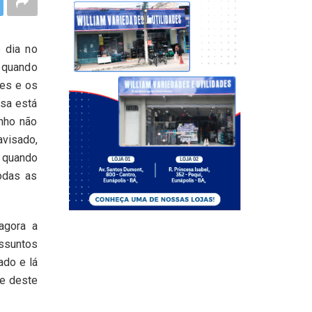
 dia no
 quando
ões e os
isa está
inho não
visado,
, quando
odas as
agora a
assuntos
ado e lá
e deste