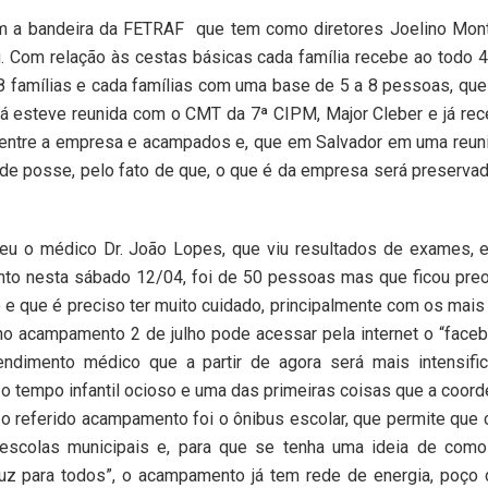
em a bandeira da FETRAF
que tem como diretores Joelino Mont
ú. Com relação às cestas básicas cada família recebe ao todo 
18 famílias e cada famílias com uma base de 5 a 8 pessoas, qu
e já esteve reunida com o CMT da 7ª CIPM, Major Cleber e já re
entre a empresa e acampados e, que em Salvador em uma reun
o de posse, pelo fato de que, o que é da empresa será preserv
eu o médico Dr. João Lopes, que viu resultados de exames, e
ento nesta sábado 12/04, foi de 50 pessoas mas que ficou pr
e que é preciso ter muito cuidado, principalmente com os mais
no acampamento 2 de julho pode acessar pela internet o “face
ndimento médico que a partir de agora será mais intensific
 o tempo infantil ocioso e uma das primeiras coisas que a coor
o referido acampamento foi o ônibus escolar, que permite que 
scolas municipais e, para que se tenha uma ideia de como
 para todos”, o acampamento já tem rede de energia, poço 