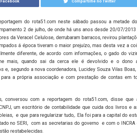
 Facebook
Compartilhe no Twitter
eportagem do rota51.com neste sábado passou a metade do
mpamento 2 de julho, de onde há uns anos desde 20/07/2013
tores da Veracel Celulose, derrubaram barracos, revirou plantaç
mpados á época tiveram o maior prejuízo, mas desta vez a co
almente diferente, de acordo com informações, o gado do viz
e mais, quando sai da cerca ele é devolvido e o dono a
os e, segundo a nova coordenadora, Lucidey Souza Vilas Boas
do para a própria associação e com prestação de contas em t
, conversou com a reportagem do rota51.com, disse que 
 CNPJ, um escritório de contabilidade que cuida dos livros e 
leias,
e que para regularizar tudo,. Ela foi para a capital do est
tado no SERI,
com as secretarias do governo
e com o INCRA 
stão restabelecidas.