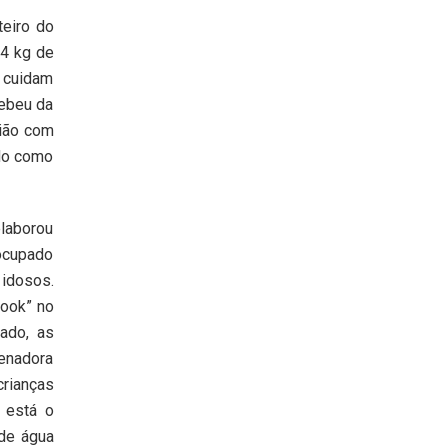
eiro do
44 kg de
e cuidam
cebeu da
ião com
ado como
laborou
eocupado
 idosos.
book” no
ado, as
denadora
crianças
 está o
de água