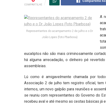
Compartilhe no
COMPARTILHE
A r
aca
tra
Representantes do acampamento 2 de julho e o Dr
aca
João Lopes (foto Pbarbosa)
tot
som
eucaliptos não são mais criminosamente cortad
há alguma arrecadação, o dinheiro pé reverti
assembleias.
Lú como é amigavelmente chamada por todos
Associação 2 de julho tem registro oficial, tem
internos, um novo galpão para reuniões e assemb
se reuniu com representantes do Governo do Es
recebeu aval e até mesmo as cestas básicas já e