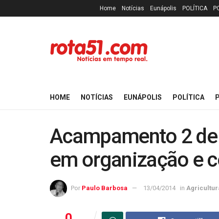
Home
Notícias
Eunápolis
POLÍTICA
P
HOME
NOTÍCIAS
EUNÁPOLIS
POLÍTICA
P
Acampamento 2 de j
em organização e 
Por
Paulo Barbosa
13/04/2014
in
Agricultur
0