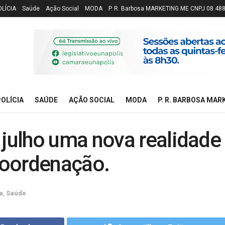
OLÍCIA
Saúde
Ação Social
MODA
P. R. Barbosa MARKETING ME CNPJ 08.48
OLÍCIA
SAÚDE
AÇÃO SOCIAL
MODA
P. R. BARBOSA MAR
ulho uma nova realidade
coordenação.
a
,
Saúde