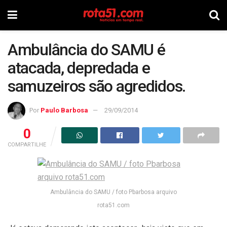
Ambulância do SAMU é
atacada, depredada e
samuzeiros são agredidos.
Por
Paulo Barbosa
29/09/2014
0
COMPARTILHE
Ambulância do SAMU / foto Pbarbosa arquivo
rota51.com