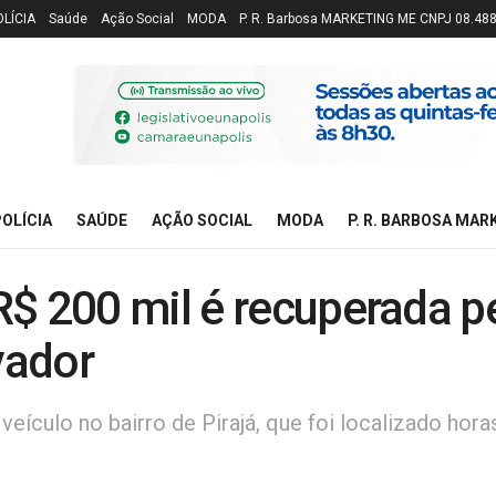
OLÍCIA
Saúde
Ação Social
MODA
P. R. Barbosa MARKETING ME CNPJ 08.48
OLÍCIA
SAÚDE
AÇÃO SOCIAL
MODA
P. R. BARBOSA MAR
$ 200 mil é recuperada p
vador
ículo no bairro de Pirajá, que foi localizado hora