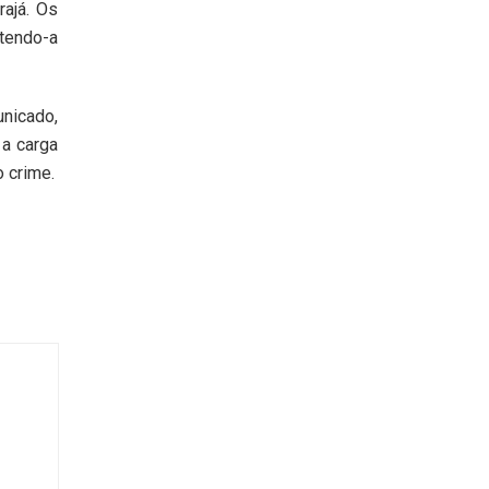
ajá. Os
ntendo-a
unicado,
 a carga
 crime.