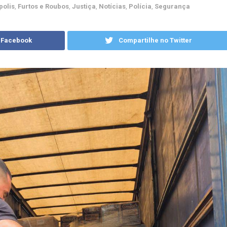
polis
,
Furtos e Roubos
,
Justiça
,
Notícias
,
Polícia
,
Segurança
 Facebook
Compartilhe no Twitter