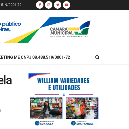
8.519/0001-72
KETING ME CNPJ 08.488.519/0001-72
ela
s