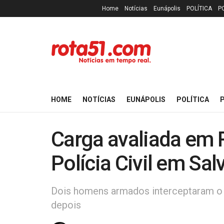
Home
Notícias
Eunápolis
POLÍTICA
P
HOME
NOTÍCIAS
EUNÁPOLIS
POLÍTICA
P
Carga avaliada em R
Polícia Civil em Sal
Dois homens armados interceptaram o ve
depois