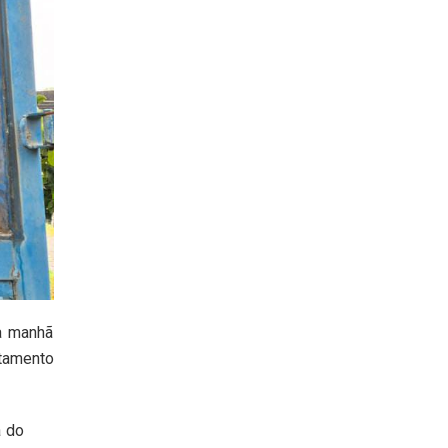
a manhã
rtamento
a do