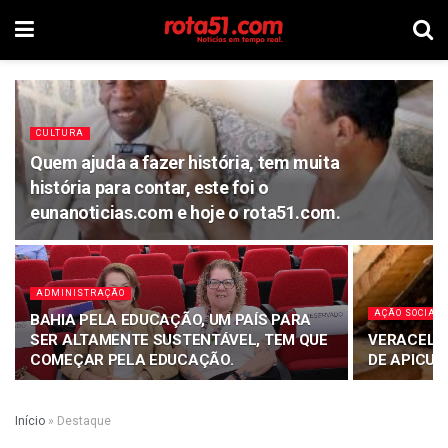
CULTURA
Quem ajuda a fazer história, tem muita
história para contar, este foi o
eunanoticias.com e hoje o rota51.com.
ADMINISTRAÇÃO
AÇÃO SOCIAL
BAHIA PELA EDUCAÇÃO, UM PAÍS PARA
SER ALTAMENTE SUSTENTÁVEL, TEM QUE
VERACEL D
COMEÇAR PELA EDUCAÇÃO.
DE APICUL
Início
»
Destaque