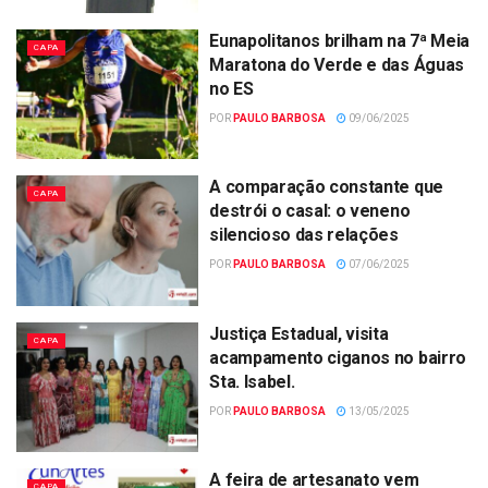
Eunapolitanos brilham na 7ª Meia
CAPA
Maratona do Verde e das Águas
no ES
POR
PAULO BARBOSA
09/06/2025
A comparação constante que
CAPA
destrói o casal: o veneno
silencioso das relações
POR
PAULO BARBOSA
07/06/2025
Justiça Estadual, visita
CAPA
acampamento ciganos no bairro
Sta. Isabel.
POR
PAULO BARBOSA
13/05/2025
A feira de artesanato vem
CAPA