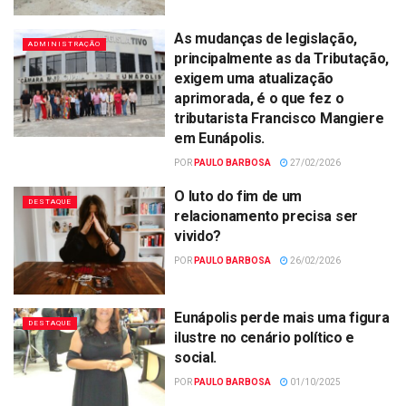
As mudanças de legislação,
ADMINISTRAÇÃO
principalmente as da Tributação,
exigem uma atualização
aprimorada, é o que fez o
tributarista Francisco Mangiere
em Eunápolis.
POR
PAULO BARBOSA
27/02/2026
O luto do fim de um
DESTAQUE
relacionamento precisa ser
vivido?
POR
PAULO BARBOSA
26/02/2026
Eunápolis perde mais uma figura
DESTAQUE
ilustre no cenário político e
social.
POR
PAULO BARBOSA
01/10/2025