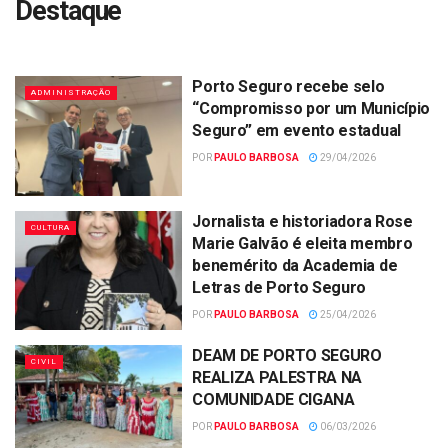
Destaque
Porto Seguro recebe selo
ADMINISTRAÇÃO
“Compromisso por um Município
Seguro” em evento estadual
POR
PAULO BARBOSA
29/04/2026
Jornalista e historiadora Rose
CULTURA
Marie Galvão é eleita membro
benemérito da Academia de
Letras de Porto Seguro
POR
PAULO BARBOSA
25/04/2026
DEAM DE PORTO SEGURO
CIVIL
REALIZA PALESTRA NA
COMUNIDADE CIGANA
POR
PAULO BARBOSA
06/03/2026