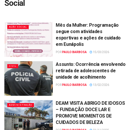
Social
Mês da Mulher: Programação
AÇÃO SOCIAL
segue com atividades
esportivas e ações de cuidado
em Eunápolis
POR
PAULO BARBOSA
15/03/2026
Assunto: Ocorrência envolvendo
CIVIL
retirada de adolescentes de
unidade de acolhimento
POR
PAULO BARBOSA
13/02/2026
DEAM VISITA ABRIGO DE IDOSOS
ADMINISTRAÇÃO
– FUNDAÇÃO DOCE LAR E
PROMOVE MOMENTOS DE
CUIDADOS DE BELEZA