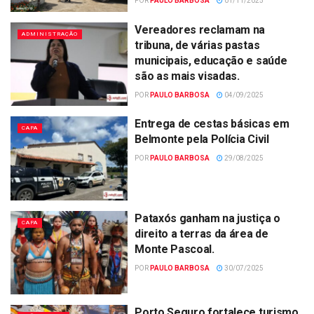
POR
PAULO BARBOSA
01/11/2025
Vereadores reclamam na
ADMINISTRAÇÃO
tribuna, de várias pastas
municipais, educação e saúde
são as mais visadas.
POR
PAULO BARBOSA
04/09/2025
Entrega de cestas básicas em
CAPA
Belmonte pela Polícia Civil
POR
PAULO BARBOSA
29/08/2025
Pataxós ganham na justiça o
CAPA
direito a terras da área de
Monte Pascoal.
POR
PAULO BARBOSA
30/07/2025
Porto Seguro fortalece turismo