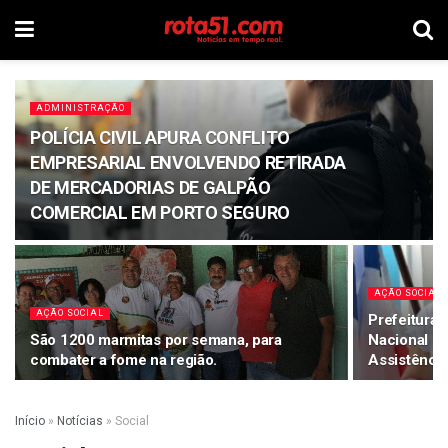
ADMINISTRAÇÃO
POLÍCIA CIVIL APURA CONFLITO
EMPRESARIAL ENVOLVENDO RETIRADA
DE MERCADORIAS DE GALPÃO
COMERCIAL EM PORTO SEGURO
AÇÃO SOCIAL
AÇÃO SOCIAL
Prefeitura 
São 1200 marmitas por semana, para
Nacional de
combater a fome na região.
Assistência
Início
»
Notícias
»
Social