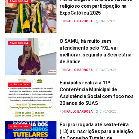
AÇÃO SOCIAL
religioso com participação na
ExpoCatólica 2025
POR
PAULO BARBOSA
08/07/2025
O SAMU, há muito sem
AÇÃO SOCIAL
atendimento pelo 192, vai
melhorar, segundo a Secretária
de Saúde.
POR
PAULO BARBOSA
03/07/2025
Eunápolis realiza a 11ª
AÇÃO SOCIAL
Conferência Municipal de
Assistência Social com foco nos
20 anos do SUAS
POR
PAULO BARBOSA
01/07/2025
Foi prorrogada até sexta-feira
AÇÃO SOCIAL
(13) as inscrições para a eleição
do Conselho Tutelar de