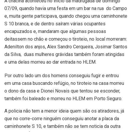
A chacina aconteceu no inicio da madrugada de domingo
07/09, quando havia uma festa em um bar na rua do Campo
e, muita gente participava, quando chegou uma caminhonete
S 10 branca, e de dentro saíram várias ocupantes
encapuzados e, mandaram que algumas pessoas
deitassem no chão e começou o tiroteio, no local morreram:
Adenilton dos anjos, Alex Sandro Cerqueira, Josimar Santos
da Silva, duas mulheres grávidas também foram atingidas
e uma delas morreu ao dar entrada no HLEM.
Por outro lado um dos homens conseguiu fugir e entrou
em uma casa buscando refúgio, no tiroteio na casa morreu
o dono da casa e Dionei Novais que tentou se esconder,
também foi baleado e morreu no HLEM em Porto Seguro.
A policia não tem a menor ideia quem são os atiradores, já
que no corre-corre ninguém conseguiu anotar a placa da
caminhonete S 10, e também não se tem noticia da outra