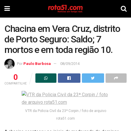
Chacina em Vera Cruz, distrito
de Porto Seguro: Saldo; 7
mortos e em toda região 10.
Por
Paulo Barbosa
08/09/2014
0
COMPARTILHE
VTR da Policia Civil da 23ª Corpin / foto de arquivo
rota51.com