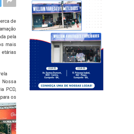
cerca de
gramação
ada pela
os mais
 etárias
rela
de Nossa
ia PCD,
 para os