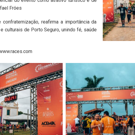
ncial do evento como atrativo turístico e de
afael Fróes
confraternização, reafirma a importância da
 e culturais de Porto Seguro, unindo fé, saúde
e www.races.com