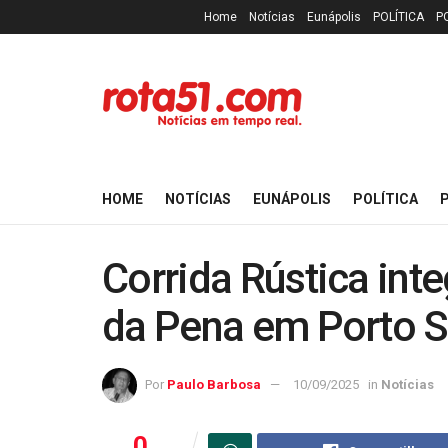
Home
Notícias
Eunápolis
POLÍTICA
P
HOME
NOTÍCIAS
EUNÁPOLIS
POLÍTICA
P
Corrida Rústica int
da Pena em Porto 
Por
Paulo Barbosa
10/09/2025
in
Notícias
0