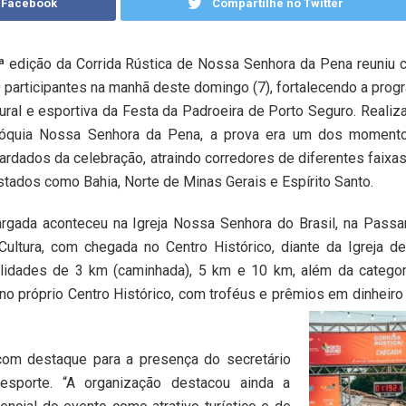
 Facebook
Compartilhe no Twitter
ª edição da Corrida Rústica de Nossa Senhora da Pena reuniu 
 participantes na manhã deste domingo (7), fortalecendo a pro
tural e esportiva da Festa da Padroeira de Porto Seguro. Realiz
óquia Nossa Senhora da Pena, a prova era um dos moment
ardados da celebração, atraindo corredores de diferentes faixas
stados como Bahia, Norte de Minas Gerais e Espírito Santo.
argada aconteceu na Igreja Nossa Senhora do Brasil, na Passa
Cultura, com chegada no Centro Histórico, diante da Igreja 
idades de 3 km (caminhada), 5 km e 10 km, além da categor
 no próprio Centro Histórico, com troféus e prêmios em dinheiro
 com destaque para a presença do secretário
esporte. “A organização destacou ainda a