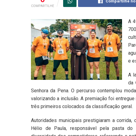
Compartilhe no
COMPARTILHE
A 4
700
cul
Par
agu
e e
A l
da 
Senhora da Pena. O percurso contemplou modal
valorizando a inclusão. A premiação foi entregue
três primeiros colocados da classificação geral.
Autoridades municipais prestigiaram a corrida,
Hélio de Paula, responsável pela pasta do 