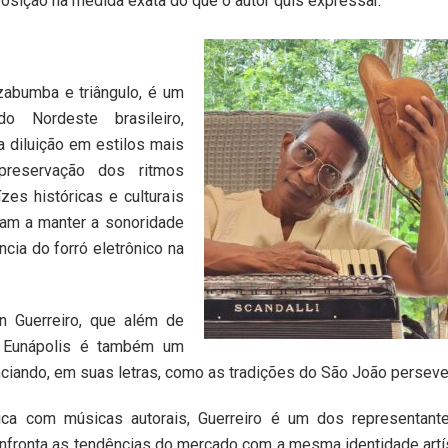
sição na medida exata do que o autor quis expressar.
zabumba e triângulo, é um
o Nordeste brasileiro,
a diluição em estilos mais
preservação dos ritmos
zes históricas e culturais
icam a manter a sonoridade
ncia do forró eletrônico na
on Guerreiro, que além de
e Eunápolis é também um
nciando, em suas letras, como as tradições do São João persev
stica com músicas autorais, Guerreiro é um dos representant
confronta as tendências do mercado com a mesma identidade artí