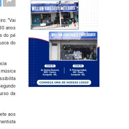
ro: “Vai
 30 anos
es do pé
usca do
ncia
 música
sibilita
Segundo
urso da
mete aos
entista