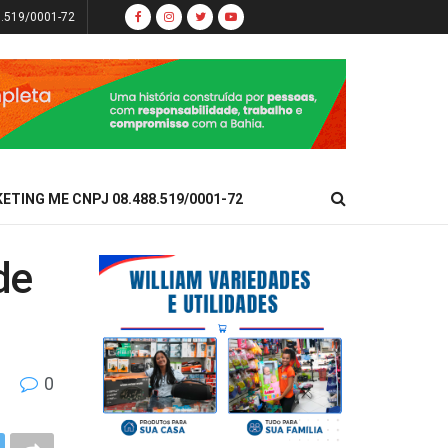
8.519/0001-72
KETING ME CNPJ 08.488.519/0001-72
de
0