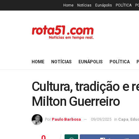
Home
Notícias
Eunápolis
POLÍTICA
P
HOME
NOTÍCIAS
EUNÁPOLIS
POLÍTICA
P
Cultura, tradição e 
Milton Guerreiro
Por
Paulo Barbosa
09/09/2025
in
Capa
,
Edu
0