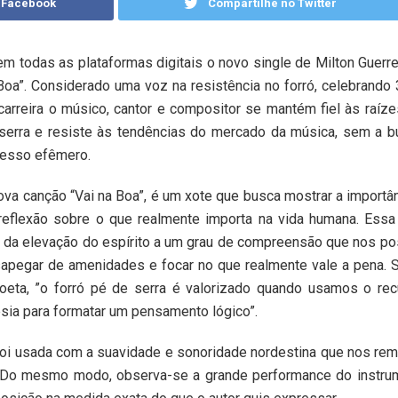
 Facebook
Compartilhe no Twitter
em todas as plataformas digitais o novo single de Milton Guerrei
Boa”. Considerado uma voz na resistência no forró, celebrando
carreira o músico, cantor e compositor se mantém fiel às raíz
serra e resiste às tendências do mercado da música, sem a b
esso efêmero.
ova canção “Vai na Boa”, é um xote que busca mostrar a importâ
reflexão sobre o que realmente importa na vida humana. Essa
a da elevação do espírito a um grau de compreensão que nos pos
apegar de amenidades e focar no que realmente vale a pena. 
oeta, ”o forró pé de serra é valorizado quando usamos o rec
sia para formatar um pensamento lógico”.
 foi usada com a suavidade e sonoridade nordestina que nos re
Do mesmo modo, observa-se a grande performance do instrum