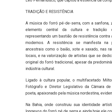
Léo Pernambuco, que captou a essência da compo
TRADIÇÃO E RESISTÊNCIA
A música do forró pé-de-serra, com a sanfona, 
elemento central da cultura e tradição d
representando um bastião de resistência contra 
modernos. A resistência se manifesta na 
ancestrais como o baião, xote e xaxado, nas raí
locais, e na valorização de artistas que se ded
original do forró tradicional, apesar da predominâ
indústria cultural.
Ligado à cultura popular, o multifacetado Milt
Fotógrafo e Diretor Legislativo da Câmara d
poeta, apaixonado pela música nordestina, evide
Na Bahia, onde construiu sua identidade artí
longevos do forró pé de serra e ainda hoje ele 