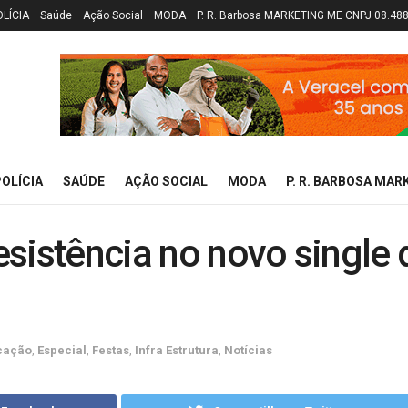
OLÍCIA
Saúde
Ação Social
MODA
P. R. Barbosa MARKETING ME CNPJ 08.48
OLÍCIA
SAÚDE
AÇÃO SOCIAL
MODA
P. R. BARBOSA MAR
resistência no novo single 
cação
,
Especial
,
Festas
,
Infra Estrutura
,
Notícias