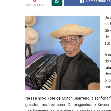
Compartilhe no
COMPARTILHE
Já 
na 
de 
de 
suc
A n
da 
fal
des
o p
poe
Nesse novo xote de Milton Guerreiro, a sanfona
grandes mestres como Dominguinhos e Sivuca. 