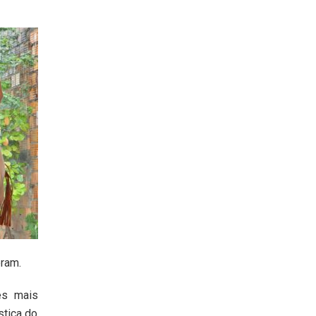
eram.
es mais
stica do