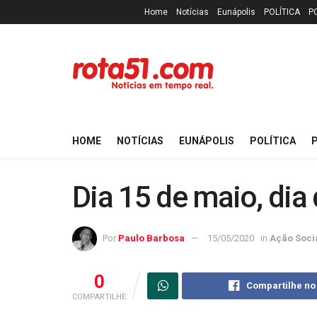
Home
Notícias
Eunápolis
POLÍTICA
P
HOME
NOTÍCIAS
EUNÁPOLIS
POLÍTICA
P
Dia 15 de maio, dia 
Por
Paulo Barbosa
15/05/2020
in
Ação Soci
0
Compartilhe no
COMPARTILHE