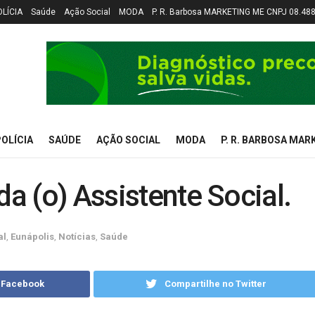
OLÍCIA
Saúde
Ação Social
MODA
P. R. Barbosa MARKETING ME CNPJ 08.48
OLÍCIA
SAÚDE
AÇÃO SOCIAL
MODA
P. R. BARBOSA MAR
da (o) Assistente Social.
al
,
Eunápolis
,
Notícias
,
Saúde
 Facebook
Compartilhe no Twitter