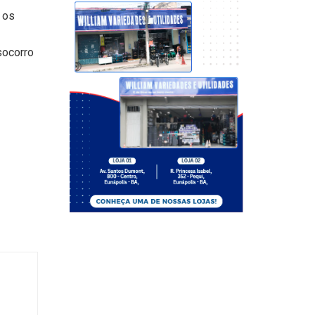
 os
socorro