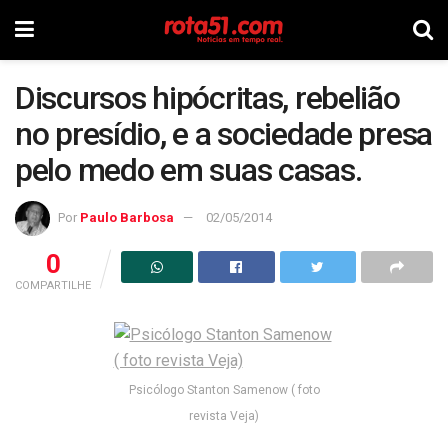
Discursos hipócritas, rebelião
no presídio, e a sociedade presa
pelo medo em suas casas.
Por
Paulo Barbosa
02/05/2014
0
COMPARTILHE
Psicólogo Stanton Samenow ( foto
revista Veja)