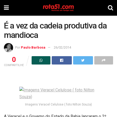
É a vez da cadeia produtiva da
mandioca
Por
Paulo Barbosa
26/02/2014
0
COMPARTILHE
Imagens Veracel Celulose ( foto Nilton Souza)
A Veracel e o Governo do Estado da Bahia lançaram o 2º