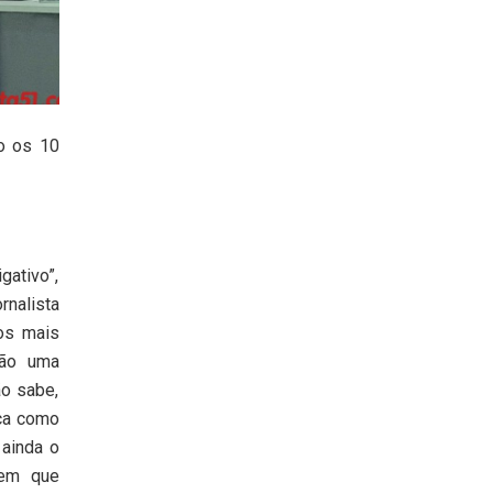
ão os 10
ativo”,
rnalista
 os mais
são uma
ão sabe,
nça como
 ainda o
 em que