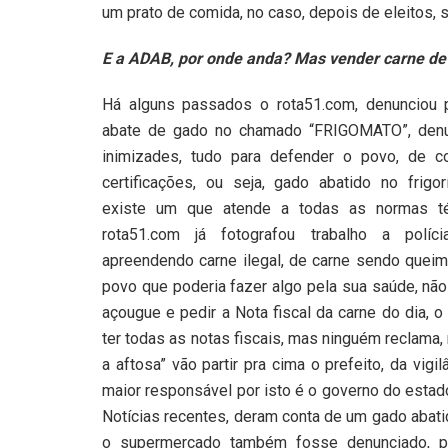
um prato de comida, no caso, depois de eleitos,
E a ADAB, por onde anda? Mas vender carne de
Há alguns passados o rota51.com, denunciou p
abate de gado no chamado “FRIGOMATO”, denun
inimizades, tudo para defender o povo, de 
certificações, ou seja, gado abatido no frigor
existe um que atende a todas as normas té
rota51.com já fotografou trabalho a políc
apreendendo carne ilegal, de carne sendo quei
povo que poderia fazer algo pela sua saúde, não
açougue e pedir a Nota fiscal da carne do dia, 
ter todas as notas fiscais, mas ninguém reclam
a aftosa” vão partir pra cima o prefeito, da vigi
maior responsável por isto é o governo do estado
Notícias recentes, deram conta de um gado abati
o supermercado também fosse denunciado, po