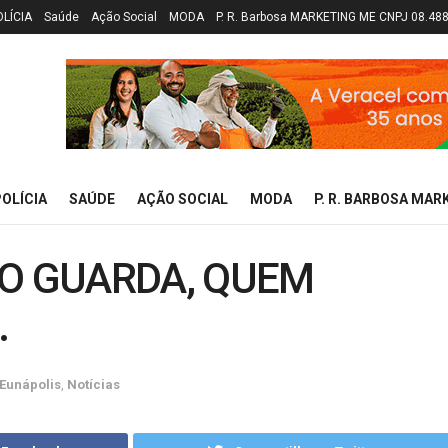
OLÍCIA
Saúde
Ação Social
MODA
P. R. Barbosa MARKETING ME CNPJ 08.48
OLÍCIA
SAÚDE
AÇÃO SOCIAL
MODA
P. R. BARBOSA MAR
DO GUARDA, QUEM
.
Eunápolis
,
Notícias