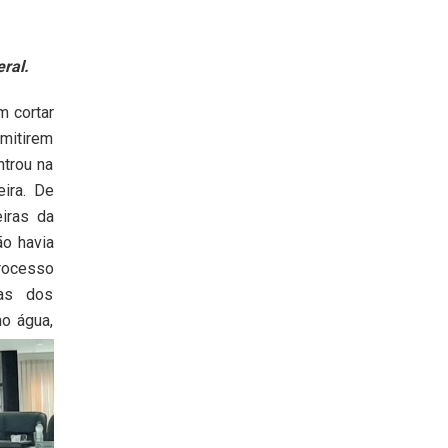
ral.
m cortar
emitirem
ntrou na
eira. De
iras da
ão havia
processo
ças dos
o água,