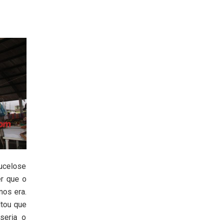
rucelose
er que o
nos era.
ltou que
seria o