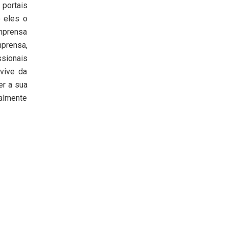
 portais
o eles o
imprensa
mprensa,
sionais
vive da
er a sua
palmente