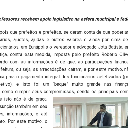
ofessores recebem apoio legislativo na esfera municipal e fede
pois que prefeitos e prefeitas, se deram conta de que poderia
lários, ajustes, ajudas e outros valores e ainda por cima d
ncionários, em Eunápolis o vereador e advogado Jota Batista, e
stiça, contra esta medida, imposta pelo prefeito Robério Oliv
ordo com as informações é de que, as participações finance
efeitura, ou seja, as arrecadações caíram, e por estre motivo, n
ixa para o pagamento integral dos funcionários seletivados (
letivo), e isto foi um “baque” muito grande nas finan
m como cumprir seus compromissos, sendo os principais com
ue isto não é de graça.
Assunção também em seu
s, informações, e até
to. Por este motivo, o