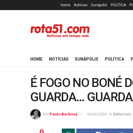
Home
Notícias
Eunápolis
POLÍTICA
P
HOME
NOTÍCIAS
EUNÁPOLIS
POLÍTICA
P
É FOGO NO BONÉ 
GUARDA… GUARDA
Por
Paulo Barbosa
09/05/2020
in
Editoriais
,
0