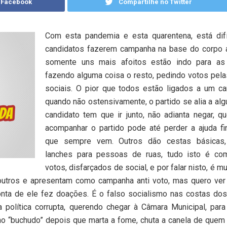
 Facebook
Compartilhe no Twitter
Com esta pandemia e esta quarentena, está difí
candidatos fazerem campanha na base do corpo a
somente uns mais afoitos estão indo para as
fazendo alguma coisa o resto, pedindo votos pel
sociais. O pior que todos estão ligados a um ca
quando não ostensivamente, o partido se alia a al
candidato tem que ir junto, não adianta negar, 
acompanhar o partido pode até perder a ajuda fi
que sempre vem. Outros dão cestas básicas,
lanches para pessoas de ruas, tudo isto é co
votos, disfarçados de social, e por falar nisto, é mu
 outros e apresentam como campanha anti voto, mas quero ver
onta de ele fez doações. É o falso socialismo nas costas dos
 política corrupta, querendo chegar à Câmara Municipal, par
 “buchudo” depois que marta a fome, chuta a canela de quem