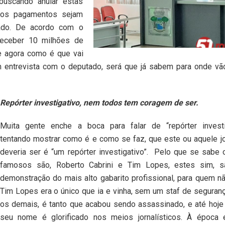
, buscando anular estas
e os pagamentos sejam
ado. De acordo com o
receber 10 milhões de
 e agora como é que vai
em entrevista com o deputado, será que já sabem para onde v
Repórter investigativo, nem todos tem coragem de ser.
Muita gente enche a boca para falar de “repórter investig
tentando mostrar como é e como se faz, que este ou aquele jo
deveria ser é “um repórter investigativo”. Pelo que se sabe
famosos são, Roberto Cabrini e Tim Lopes, estes sim, 
demonstração do mais alto gabarito profissional, para quem n
Tim Lopes era o único que ia e vinha, sem um staf de segura
os demais, é tanto que acabou sendo assassinado, e até hoje
seu nome é glorificado nos meios jornalísticos. À época