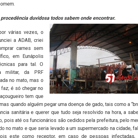
 somem.
 procedência duvidosa todos sabem onde encontrar.
or várias vezes, o
ciei a ADAB, criei
comprar carnes sem
ífico, em Eunápolis
cnicas para tal. O
ia militar, da PRF
mada no mato, mas o
 faz; é só chegar no
o açougueiro tem que
a, mas quando alguém pegar uma doença de gado, tais como a “b
lância sanitária e querer que tudo seja resolvido na hora, a sab
, pois até os funcionários são cedidos pela prefeitura, pelo me
do no mato e que seria levado a um supermercado na cidade, fa
is este como receptor, em caso de pessoas infectadas, 