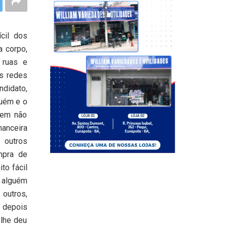
cil dos
 corpo,
 ruas e
as redes
ndidato,
guém e o
quem não
nanceira
 outros
mpra de
ito fácil
 alguém
 outros,
a depois
 lhe deu