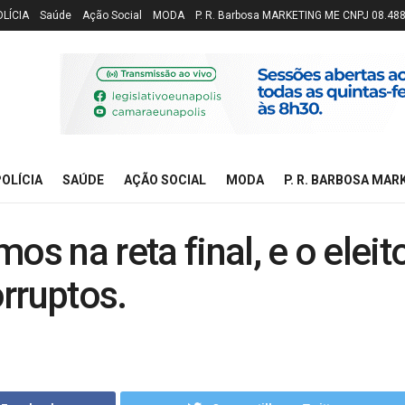
OLÍCIA
Saúde
Ação Social
MODA
P. R. Barbosa MARKETING ME CNPJ 08.48
OLÍCIA
SAÚDE
AÇÃO SOCIAL
MODA
P. R. BARBOSA MAR
os na reta final, e o eleit
rruptos.