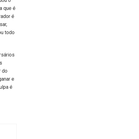
dou o
a que é
rador é
sar,
ou todo
rsários
es
r do
ganar e
ulpa é