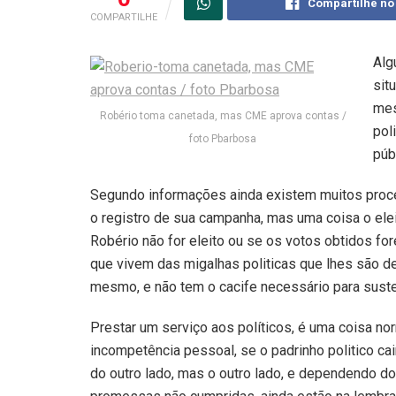
Compartilhe no
COMPARTILHE
Alg
sit
mes
Robério toma canetada, mas CME aprova contas /
pol
foto Pbarbosa
púb
Segundo informações ainda existem muitos proce
o registro de sua campanha, mas uma coisa o ele
Robério não for eleito ou se os votos obtidos f
que vivem das migalhas politicas que lhes são des
mesmo, e não tem o cacife necessário para sust
Prestar um serviço aos políticos, é uma coisa nor
incompetência pessoal, se o padrinho politico cai
do outro lado, mas o outro lado, e dependendo do l