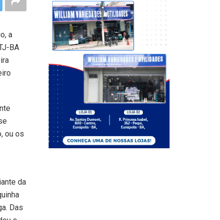
o, a
 TJ-BA
ira
eiro
nte
se
, ou os
iante da
quinha
ga. Das