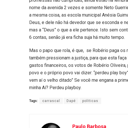
promessas não cumpridas, ainda estão na lembra
nome da avenida 2 vezes e somente Neto Guerrier
a mesma coisa, as escola municipal Anésia Guima
Deus, e dele não há devedor que se esconda e nem 
mas a “Deus” o que a ele pertence. Isto sem con
6 contas, senão já era ficha suja há muito tempo.
Mas o papo que rola, é que, se Robério paga os 
também pressionam a justiça, para que esta faça v
gastos financeiros, os votos de Robério Oliveira
povo e o próprio povo vai dizer: “perdeu play boy
vem aí o velho ditado” Se você me engana a prime
minha Aí? Perdeu playboy.
Tags:
carrascal
Dapé
politicas
Paulo Barbosa