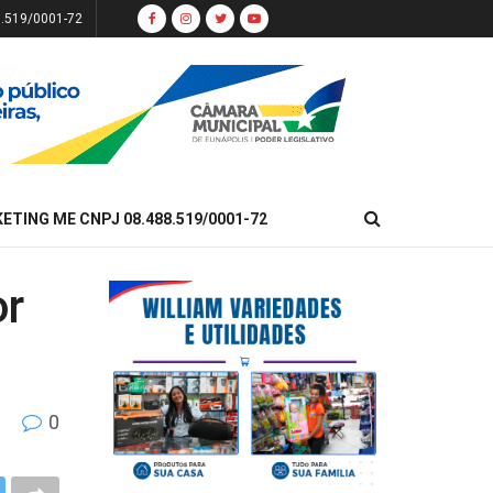
8.519/0001-72
KETING ME CNPJ 08.488.519/0001-72
or
0