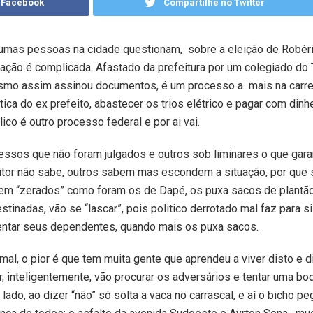
 Facebook
Compartilhe no Twitter
umas pessoas na cidade questionam, sobre a eleição de Robéri
uação é complicada. Afastado da prefeitura por um colegiado do
mo assim assinou documentos, é um processo a mais na carre
itica do ex prefeito, abastecer os trios elétrico e pagar com dinh
lico é outro processo federal e por ai vai.
ssos que não foram julgados e outros sob liminares o que gara
itor não sabe, outros sabem mas escondem a situação, por que 
orem “zerados” como foram os de Dapé, os puxa sacos de plantão
tinadas, vão se “lascar”, pois politico derrotado mal faz para si
entar seus dependentes, quando mais os puxa sacos.
mal, o pior é que tem muita gente que aprendeu a viver disto e d
r, inteligentemente, vão procurar os adversários e tentar uma bo
ado, ao dizer “não” só solta a vaca no carrascal, e aí o bicho pe