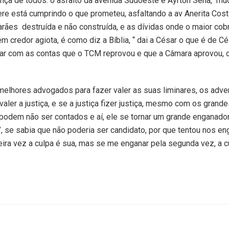
nça de todos: o asfalto da avenida Sudoeste e Ayrton Sena, mu
e está cumprindo o que prometeu, asfaltando a av Anerita Cost
rães destruída e não construída, e as dívidas onde o maior cob
credor agiota, é como diz a Bíblia, “ dai a César o que é de Cé
tar com as contas que o TCM reprovou e que a Câmara aprovou, 
melhores advogados para fazer valer as suas liminares, os adve
aler a justiça, e se a justiça fizer justiça, mesmo com os grand
, podem não ser contados e aí, ele se tornar um grande enganado
”, se sabia que não poderia ser candidato, por que tentou nos en
ira vez a culpa é sua, mas se me enganar pela segunda vez, a c