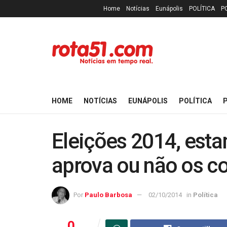
Home
Notícias
Eunápolis
POLÍTICA
P
HOME
NOTÍCIAS
EUNÁPOLIS
POLÍTICA
P
Eleições 2014, estam
aprova ou não os co
Por
Paulo Barbosa
02/10/2014
in
Política
0