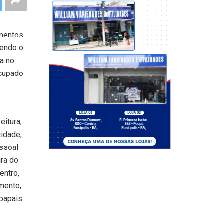
omentos
zendo o
ca no
ocupado
eitura;
cidade;
essoal
ira do
entro,
mento,
 papais