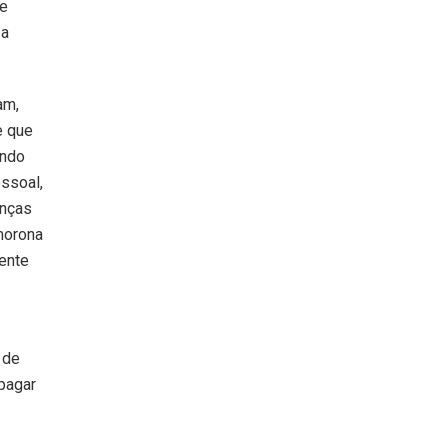
de
 a
am,
e que
endo
essoal,
anças
morona
mente
 de
 pagar