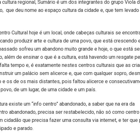
a cultura regional, Sumário é um dos integrantes do grupo Viola 
o, que deu nome ao espaço cultura da cidade e, que tem levado
entro Cultural hoje é um local, onde cabeças culturais se encontr
cando produzir arte e cultura de uma povo, que está crescendo 
passado sofreu um abandono muito grande e hoje, o que está s
to, além de ensinar o que é a cultura, está havendo um resgate p
falta tempo e, é exatamente nestes centros culturais que as cri
nstruir um palácio sem alicerce e, que com qualquer sopro, des
o e os de os mais distantes, pois faltou alicerce e consecutiva
m povo, de um lugar, de uma cidade e um país.
ra existe um “info centro” abandonado, a saber que na era da
centro abandonado, precisa ser restabelecido, não só como centro
cidadão que precisa fazer uma consulta via internet, e ter que
ipado e parado.