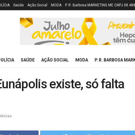
OLÍCIA
Saúde
Ação Social
MODA
P. R. Barbosa MARKETING ME CNPJ 08.48
OLÍCIA
SAÚDE
AÇÃO SOCIAL
MODA
P. R. BARBOSA MAR
unápolis existe, só falta
tícias