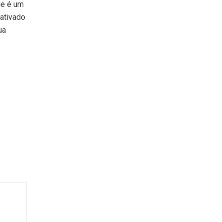
ue é um
eativado
ua