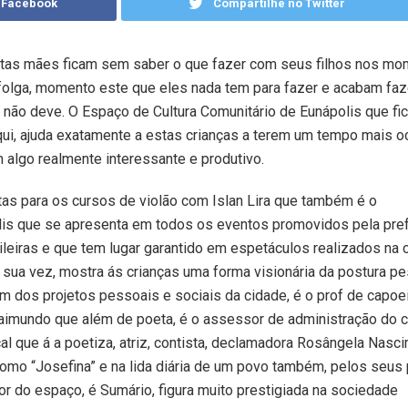
 Facebook
Compartilhe no Twitter
tas mães ficam sem saber o que fazer com seus filhos nos m
folga, momento este que eles nada tem para fazer e acabam fa
 não deve. O Espaço de Cultura Comunitário de Eunápolis que fi
ui, ajuda exatamente a estas crianças a terem um tempo mais 
 algo realmente interessante e produtivo.
tas para os cursos de violão com Islan Lira que também é o
olis que se apresenta em todos os eventos promovidos pela pref
leiras e que tem lugar garantido em espetáculos realizados na 
 sua vez, mostra ás crianças uma forma visionária da postura p
m dos projetos pessoais e sociais da cidade, é o prof de capoe
f Raimundo que além de poeta, é o assessor de administração do c
l que á a poetiza, atriz, contista, declamadora Rosângela Nasci
omo “Josefina” e na lida diária de um povo também, pelos seus
tor do espaço, é Sumário, figura muito prestigiada na sociedade