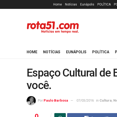
Home
Notícias
Eunápolis
POLÍTICA
P
HOME
NOTÍCIAS
EUNÁPOLIS
POLÍTICA
P
Espaço Cultural de E
você.
Por
Paulo Barbosa
07/03/2016
in
Cultura
,
No
0