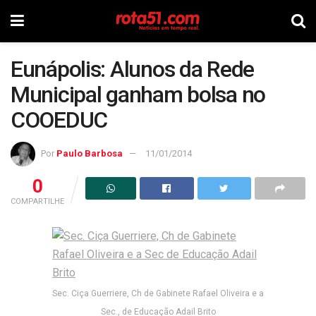
Eunápolis: Alunos da Rede
Municipal ganham bolsa no
COOEDUC
Por
Paulo Barbosa
11/01/2014
0
COMPARTILHE
Sec. Ciça Guerriere, Ch de Gabinete Rafael Oliveira e a
Sec., de Educação Adail Brito