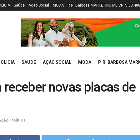
OLÍCIA
Saúde
Ação Social
MODA
P. R. Barbosa MARKETING ME CNPJ 08.48
OLÍCIA
SAÚDE
AÇÃO SOCIAL
MODA
P. R. BARBOSA MAR
 receber novas placas de
ação
,
Política