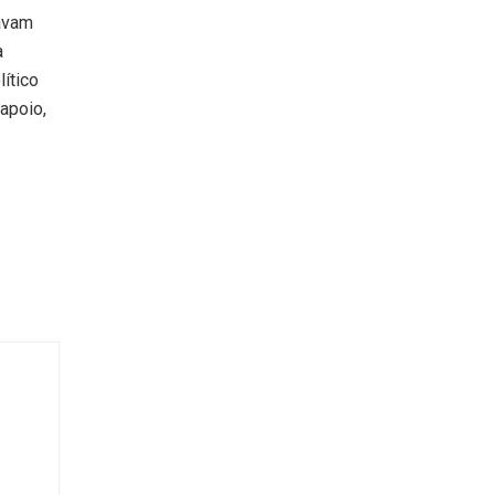
tavam
a
ítico
 apoio,