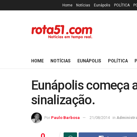
Home
Notícias
Eunápolis
POLÍTICA
P
HOME
NOTÍCIAS
EUNÁPOLIS
POLÍTICA
P
Eunápolis começa a
sinalização.
Por
Paulo Barbosa
21/08/2014
in
Administr
0