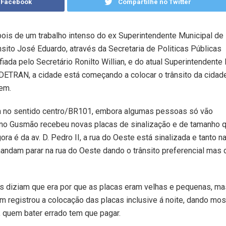
 Facebook
Compartilhe no Twitter
ois de um trabalho intenso do ex Superintendente Municipal de
nsito José Eduardo, através da Secretaria de Politicas Públicas
fiada pelo Secretário Ronilto Willian, e do atual Superintendente 
DETRAN, a cidade está começando a colocar o trânsito da cida
em.
ca no sentido centro/BR101, embora algumas pessoas só vão
e no Gusmão recebeu novas placas de sinalização e de tamanho 
ra é da av. D. Pedro II, a rua do Oeste está sinalizada e tanto na
mandam parar na rua do Oeste dando o trânsito preferencial mas
tos diziam que era por que as placas eram velhas e pequenas, ma
 registrou a colocação das placas inclusive á noite, dando mos
 quem bater errado tem que pagar.