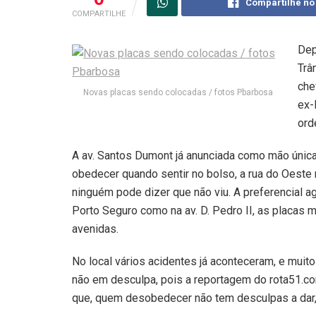
Compartilhe no
COMPARTILHE
Dep
Trâ
che
Novas placas sendo colocadas / fotos Pbarbosa
ex-
ord
A av. Santos Dumont já anunciada como mão úni
obedecer quando sentir no bolso, a rua do Oest
ninguém pode dizer que não viu. A preferencial ago
Porto Seguro como na av. D. Pedro II, as placas 
avenidas.
No local vários acidentes já aconteceram, e mui
não em desculpa, pois a reportagem do rota51.com
que, quem desobedecer não tem desculpas a dar,