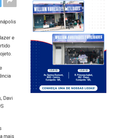
unápolis
lazer e
rtido
ojeto.
e
ência
, Davi
OS
s
da mais