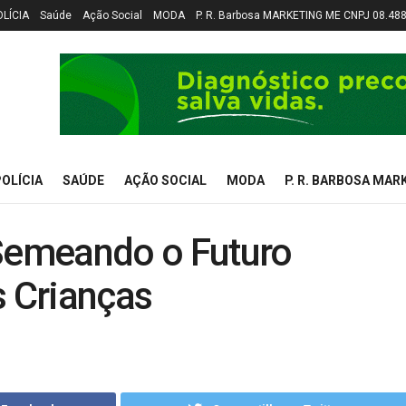
OLÍCIA
Saúde
Ação Social
MODA
P. R. Barbosa MARKETING ME CNPJ 08.48
OLÍCIA
SAÚDE
AÇÃO SOCIAL
MODA
P. R. BARBOSA MAR
 Semeando o Futuro
 Crianças