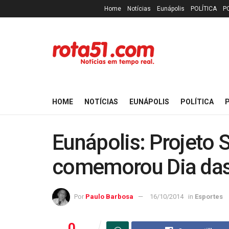
Home
Notícias
Eunápolis
POLÍTICA
P
HOME
NOTÍCIAS
EUNÁPOLIS
POLÍTICA
P
Eunápolis: Projeto
comemorou Dia das
Por
Paulo Barbosa
16/10/2014
in
Esportes
0