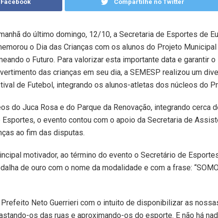
 Facebook
Compartilhe no Twitter
manhã do último domingo, 12/10, a Secretaria de Esportes de E
emorou o Dia das Crianças com os alunos do Projeto Municipal
eando o Futuro. Para valorizar esta importante data e garantir o 
ivertimento das crianças em seu dia, a SEMESP realizou um dive
tival de Futebol, integrando os alunos-atletas dos núcleos do Pr
eos do Juca Rosa e do Parque da Renovação, integrando cerca d
e Esportes, o evento contou com o apoio da Secretaria de Assist
nças ao fim das disputas.
incipal motivador, ao término do evento o Secretário de Esportes
medalha de ouro com o nome da modalidade e com a frase: “SOM
Prefeito Neto Guerrieri com o intuito de disponibilizar as nossa
fastando-os das ruas e aproximando-os do esporte. E não há na