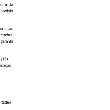
erra, do
 sociais
ferentes
ectadas.
garantir
 (18),
ramação
oltadas