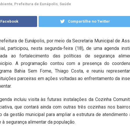
biente
,
Prefeitura de Eunápolis
,
Saúde
 Facebook
Compartilhe no Twitter
refeitura de Eunápolis, por meio da Secretaria Municipal de Ass
ial, participou, nesta segunda-feira (18), de uma agenda insti
tada ao fortalecimento das políticas de segurança alime
icípio. A programação contou com a presença do coorden
grama Bahia Sem Fome, Thiago Costa, e reuniu representa
tituições parceiras em ações voltadas ao enfrentamento da ins
mentar.
genda incluiu visita às futuras instalações da Cozinha Comunit
ciativa, que contará ainda com outras três cozinhas nos bairro
 da gestão municipal para ampliar a estrutura de atendimento 
 e à segurança alimentar da população.