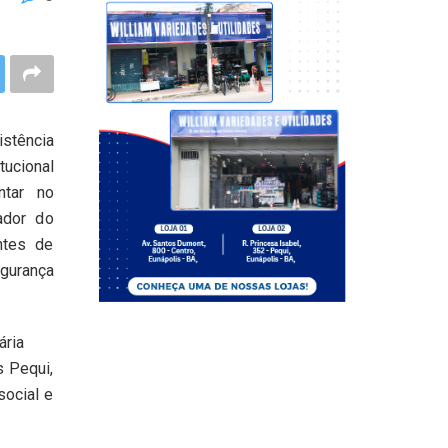
istência
tucional
ntar no
ador do
ntes de
egurança
ária
s Pequi,
social e