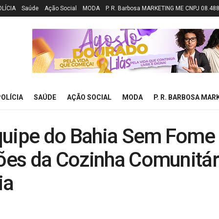
OLÍCIA
Saúde
Ação Social
MODA
P. R. Barbosa MARKETING ME CNPJ 08.48
OLÍCIA
SAÚDE
AÇÃO SOCIAL
MODA
P. R. BARBOSA MAR
quipe do Bahia Sem Fome
ções da Cozinha Comunitár
ia