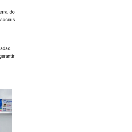
rra, do
 sociais
tadas.
arantir