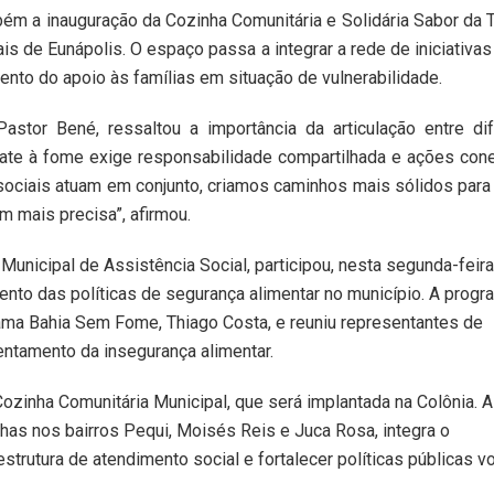
m a inauguração da Cozinha Comunitária e Solidária Sabor da T
is de Eunápolis. O espaço passa a integrar a rede de iniciativas
ento do apoio às famílias em situação de vulnerabilidade.
Pastor Bené, ressaltou a importância da articulação entre di
mbate à fome exige responsabilidade compartilhada e ações con
ociais atuam em conjunto, criamos caminhos mais sólidos para 
m mais precisa”, afirmou.
Municipal de Assistência Social, participou, nesta segunda-feira
mento das políticas de segurança alimentar no município. A prog
ma Bahia Sem Fome, Thiago Costa, e reuniu representantes de
entamento da insegurança alimentar.
 Cozinha Comunitária Municipal, que será implantada na Colônia. A
inhas nos bairros Pequi, Moisés Reis e Juca Rosa, integra o
strutura de atendimento social e fortalecer políticas públicas v