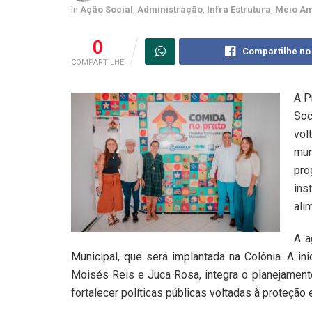
in
Ação Social
,
Administração
,
Infra Estrutura
,
Meio Am
0
Compartilhe no
COMPARTILHE
A P
Soc
vol
mun
pro
ins
ali
A a
Municipal, que será implantada na Colônia. A ini
Moisés Reis e Juca Rosa, integra o planejamento
fortalecer políticas públicas voltadas à proteção