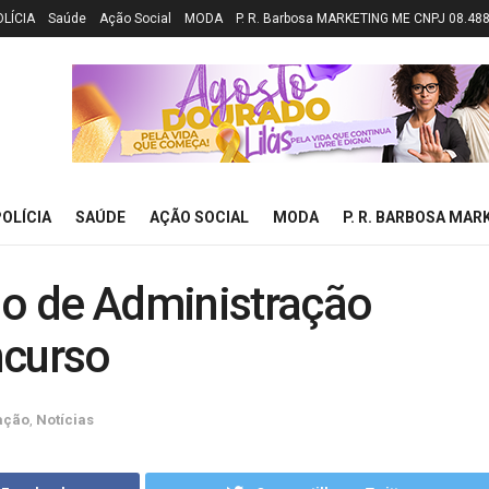
OLÍCIA
Saúde
Ação Social
MODA
P. R. Barbosa MARKETING ME CNPJ 08.48
OLÍCIA
SAÚDE
AÇÃO SOCIAL
MODA
P. R. BARBOSA MAR
io de Administração
ncurso
ação
,
Notícias