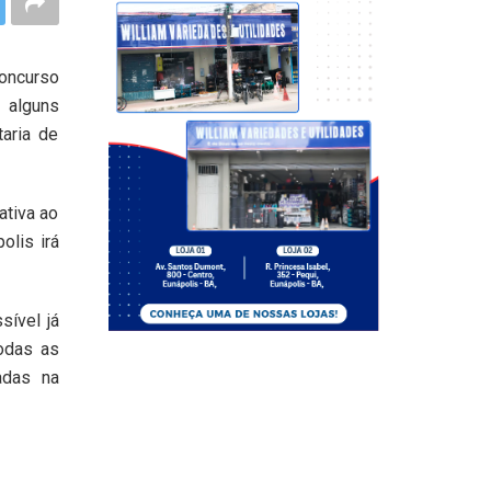
oncurso
 alguns
aria de
ativa ao
olis irá
sível já
odas as
adas na