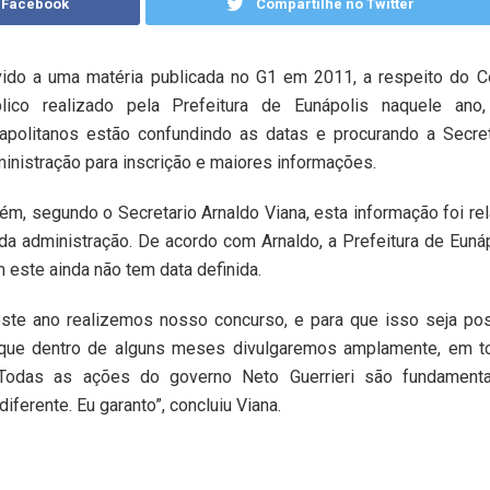
 Facebook
Compartilhe no Twitter
ido a uma matéria publicada no G1 em 2011, a respeito do C
lico realizado pela Prefeitura de Eunápolis naquele ano,
apolitanos estão confundindo as datas e procurando a Secret
inistração para inscrição e maiores informações.
ém, segundo o Secretario Arnaldo Viana, esta informação foi rel
da administração. De acordo com Arnaldo, a Prefeitura de Eunáp
 este ainda não tem data definida.
ste ano realizemos nosso concurso, e para que isso seja pos
os que dentro de alguns meses divulgaremos amplamente, em t
o. Todas as ações do governo Neto Guerrieri são fundament
iferente. Eu garanto”, concluiu Viana.