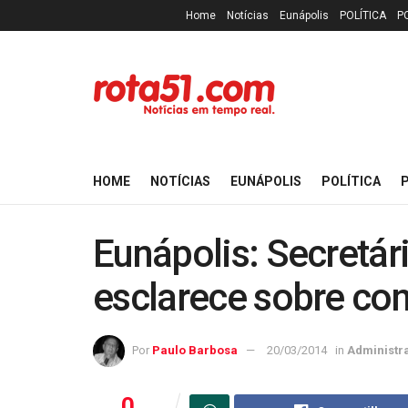
Home
Notícias
Eunápolis
POLÍTICA
P
HOME
NOTÍCIAS
EUNÁPOLIS
POLÍTICA
P
Eunápolis: Secretár
esclarece sobre co
Por
Paulo Barbosa
20/03/2014
in
Administr
0