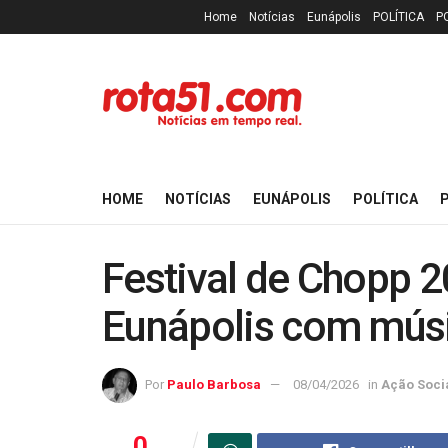
Home
Notícias
Eunápolis
POLÍTICA
P
HOME
NOTÍCIAS
EUNÁPOLIS
POLÍTICA
P
Festival de Chopp 
Eunápolis com músi
Por
Paulo Barbosa
08/04/2026
in
Ação Soci
0