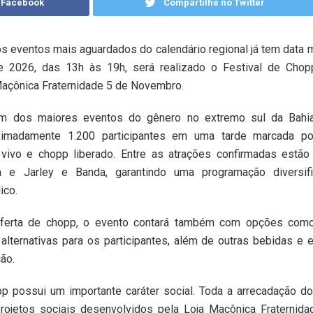
 Facebook
Compartilhe no Twitter
 eventos mais aguardados do calendário regional já tem data 
e 2026, das 13h às 19h, será realizado o Festival de Chop
Maçônica Fraternidade 5 de Novembro.
m dos maiores eventos do gênero no extremo sul da Bahia
roximadamente 1.200 participantes em uma tarde marcada po
vivo e chopp liberado. Entre as atrações confirmadas estão
 e Jarley e Banda, garantindo uma programação diversif
ico.
 oferta de chopp, o evento contará também com opções com
alternativas para os participantes, além de outras bebidas e e
ão.
p possui um importante caráter social. Toda a arrecadação d
rojetos sociais desenvolvidos pela Loja Maçônica Fraternida