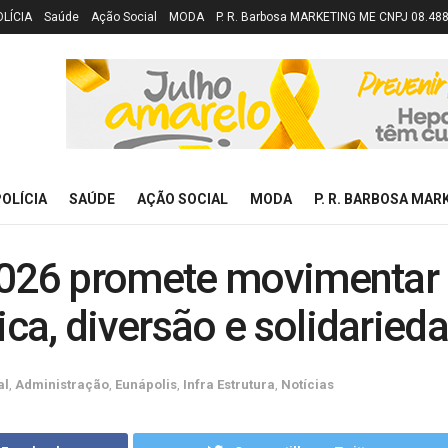
OLÍCIA
Saúde
Ação Social
MODA
P. R. Barbosa MARKETING ME CNPJ 08.48
OLÍCIA
SAÚDE
AÇÃO SOCIAL
MODA
P. R. BARBOSA MAR
2026 promete movimentar
ca, diversão e solidaried
al
,
Administração
,
Eunápolis
,
Infra Estrutura
,
Notícias