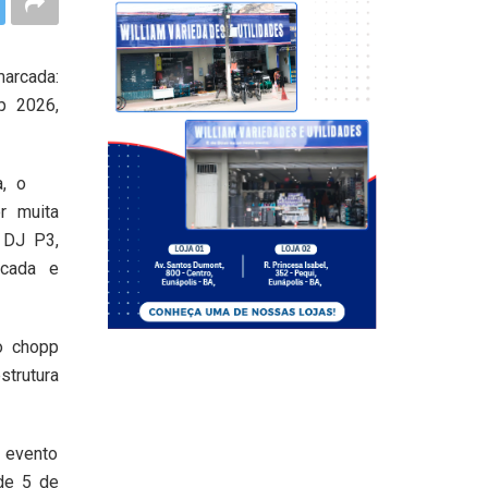
marcada:
p 2026,
, o
r muita
 DJ P3,
icada e
o chopp
strutura
o evento
de 5 de