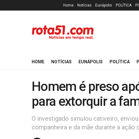
Home
Notícias
Eunápolis
POLÍTICA
P
HOME
NOTÍCIAS
EUNÁPOLIS
POLÍTICA
P
Homem é preso após
para extorquir a fa
O investigado simulou cativeiro, envio
companheira e da mãe durante a ação