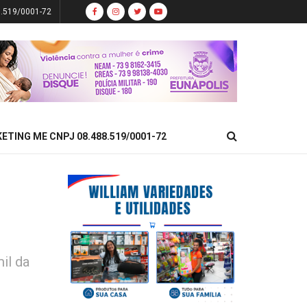
8.519/0001-72
KETING ME CNPJ 08.488.519/0001-72
o
il da