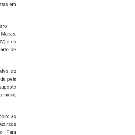
ostas em
irro
Marias.
CV) e do
arto de
alvo do
da pela
suposto
inicial,
heiro ao
recursos
ro. Para