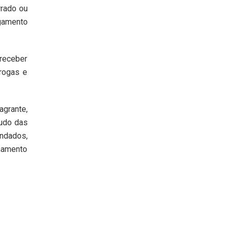
rrado ou
agamento
 receber
rogas e
agrante,
cudo das
andados,
namento