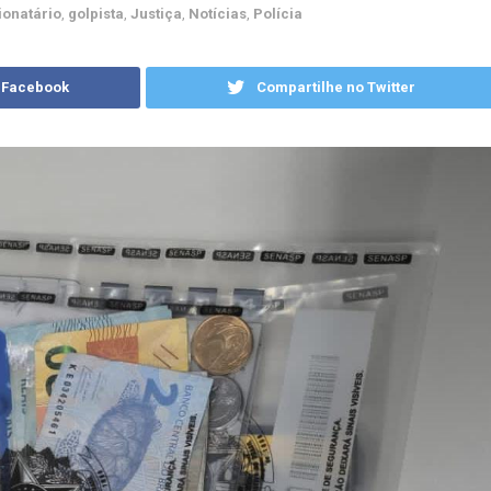
ionatário
,
golpista
,
Justiça
,
Notícias
,
Polícia
 Facebook
Compartilhe no Twitter