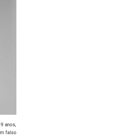
29 anos,
um falso