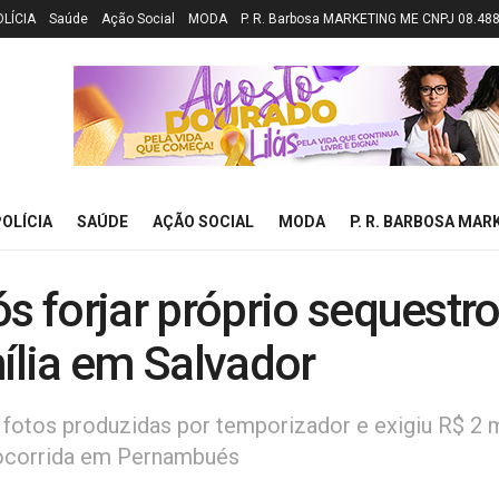
OLÍCIA
Saúde
Ação Social
MODA
P. R. Barbosa MARKETING ME CNPJ 08.48
OLÍCIA
SAÚDE
AÇÃO SOCIAL
MODA
P. R. BARBOSA MAR
 forjar próprio sequestr
mília em Salvador
u fotos produzidas por temporizador e exigiu R$ 2 m
 ocorrida em Pernambués