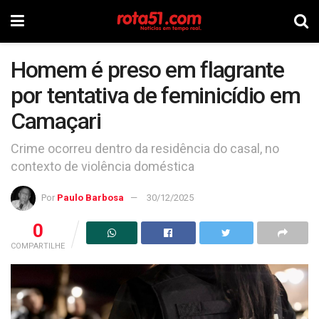
Homem é preso em flagrante
por tentativa de feminicídio em
Camaçari
Crime ocorreu dentro da residência do casal, no
contexto de violência doméstica
Por
Paulo Barbosa
30/12/2025
0
COMPARTILHE