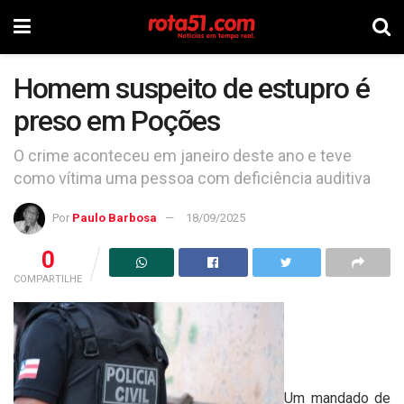
Homem suspeito de estupro é
preso em Poções
O crime aconteceu em janeiro deste ano e teve
como vítima uma pessoa com deficiência auditiva
Por
Paulo Barbosa
18/09/2025
0
COMPARTILHE
Um mandado de